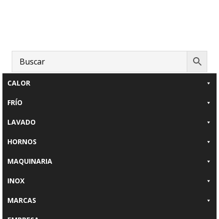
Saltar
Saltar
al
al
contenido
pie
principal
de
página
CALOR
FRÍO
LAVADO
HORNOS
MAQUINARIA
INOX
MARCAS