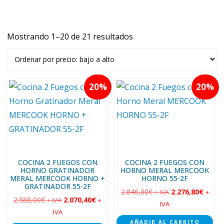
Mostrando 1–20 de 21 resultados
Ordenado
por
precio:
bajo
20
20
a
alto
COCINA 2 FUEGOS CON
COCINA 2 FUEGOS CON
HORNO GRATINADOR
HORNO MERAL MERCOOK
MERAL MERCOOK HORNO +
HORNO 55-2F
GRATINADOR 55-2F
2.846,00
€
2.276,80
€
+ IVA
+
2.588,00
€
2.070,40
€
+ IVA
+
IVA
IVA
AÑADIR AL CARRITO