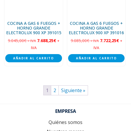
COCINA A GAS 6 FUEGOS +
COCINA A GAS 6 FUEGOS +
HORNO GRANDE
HORNO GRANDE
ELECTROLUX 900 XP 391015
ELECTROLUX 900 XP 391016
9.045,00
€
7.688,25
€
9.085,00
€
7.722,25
€
+ IVA
+
+ IVA
+
IVA
IVA
AÑADIR AL CARRITO
AÑADIR AL CARRITO
1
2
Siguiente »
Footer
EMPRESA
Quiénes somos