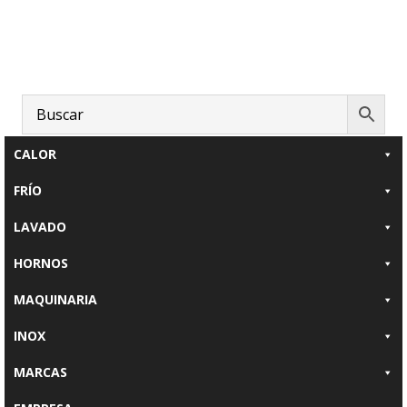
Saltar
Saltar
Saltar
al
a
al
contenido
la
pie
principal
barra
de
lateral
página
principal
CALOR
FRÍO
LAVADO
HORNOS
MAQUINARIA
INOX
MARCAS