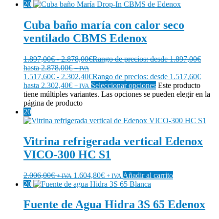
20
Cuba baño maría con calor seco
ventilado CBMS Edenox
1.897,00
€
-
2.878,00
€
Rango de precios: desde 1.897,00€
hasta 2.878,00€
+ IVA
1.517,60
€
-
2.302,40
€
Rango de precios: desde 1.517,60€
hasta 2.302,40€
Seleccionar opciones
Este producto
+ IVA
tiene múltiples variantes. Las opciones se pueden elegir en la
página de producto
20
Vitrina refrigerada vertical Edenox
VICO-300 HC S1
2.006,00
€
1.604,80
€
Añadir al carrito
+ IVA
+ IVA
20
Fuente de Agua Hidra 3S 65 Edenox