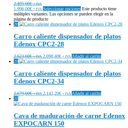
2.495,00
€
+ IVA
1.996,00
€
Seleccionar opciones
Este producto tiene
+ IVA
múltiples variantes. Las opciones se pueden elegir en la
página de producto
20
Carro caliente dispensador de platos
Edenox CPC2-28
2.623,00
€
2.098,40
€
Añadir al carrito
+ IVA
+ IVA
20
Carro caliente dispensador de platos
Edenox CPC2-34
2.679,00
€
2.143,20
€
Añadir al carrito
+ IVA
+ IVA
20
Cava de maduración de carne Edenox
EXPOCARN 150