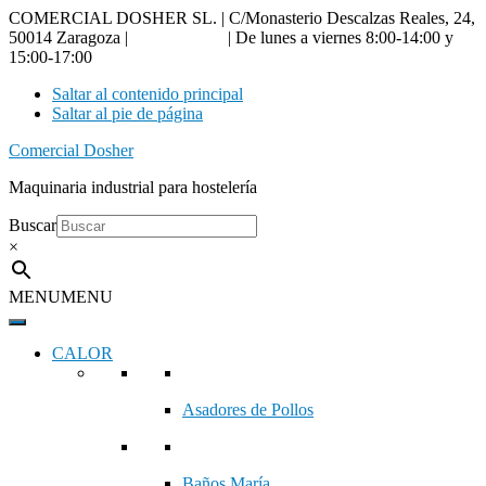
COMERCIAL DOSHER SL. | C/Monasterio Descalzas Reales, 24,
50014 Zaragoza |
976 18 90 66
| De lunes a viernes 8:00-14:00 y
15:00-17:00
Saltar al contenido principal
Saltar al pie de página
Comercial Dosher
Maquinaria industrial para hostelería
Buscar
×
MENU
MENU
CALOR
Asadores de Pollos
Baños María