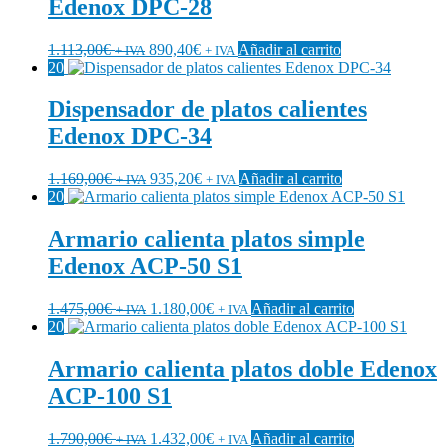
Edenox DPC-28
1.113,00
€
890,40
€
Añadir al carrito
+ IVA
+ IVA
20
Dispensador de platos calientes
Edenox DPC-34
1.169,00
€
935,20
€
Añadir al carrito
+ IVA
+ IVA
20
Armario calienta platos simple
Edenox ACP-50 S1
1.475,00
€
1.180,00
€
Añadir al carrito
+ IVA
+ IVA
20
Armario calienta platos doble Edenox
ACP-100 S1
1.790,00
€
1.432,00
€
Añadir al carrito
+ IVA
+ IVA