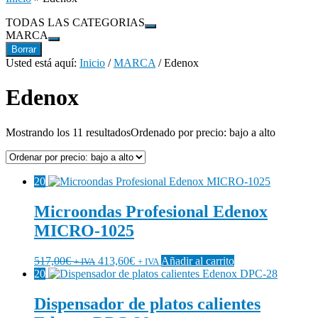
TODAS LAS CATEGORIAS
MARCA
Borrar
Usted está aquí:
Inicio
/
MARCA
/
Edenox
Edenox
Mostrando los 11 resultados
Ordenado por precio: bajo a alto
20
Microondas Profesional Edenox
MICRO-1025
517,00
€
413,60
€
Añadir al carrito
+ IVA
+ IVA
20
Dispensador de platos calientes