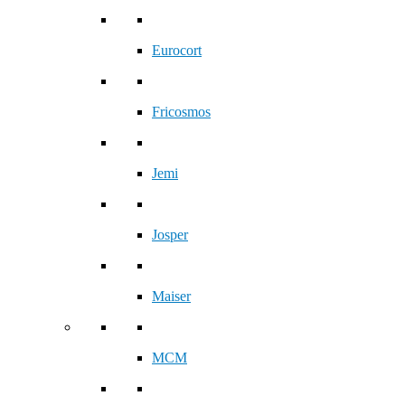
Eurocort
Fricosmos
Jemi
Josper
Maiser
MCM