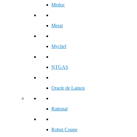
Medoc
Meral
Mychef
NTGAS
Oracle de Lainox
Rational
Robot Coupe