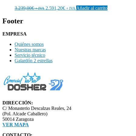
3.239,00
€
2.591,20
€
Añadir al carrito
+ IVA
+ IVA
Footer
EMPRESA
Quiénes somos
Nuestras marcas
Servicio técnico
Galardón 2 estrellas
DIRECCIÓN:
C/ Monasterio Descalzas Reales, 24
(Pol. Alcade Caballero)
50014 Zaragoza
VER MAPA
CONTACTO: