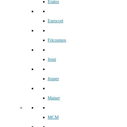
Eratos
Eurocort
Fricosmos
Jemi
Josper
Maiser
MCM