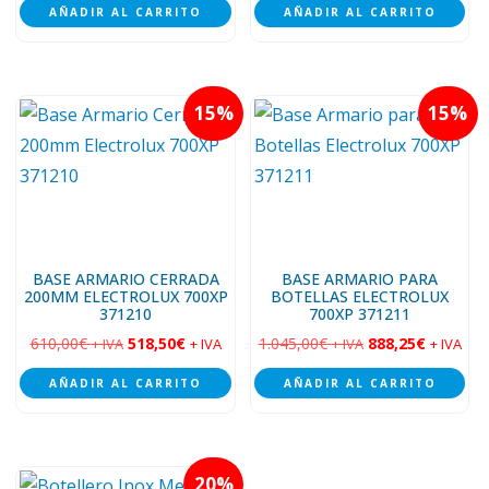
AÑADIR AL CARRITO
AÑADIR AL CARRITO
original
actual
original
actual
era:
es:
era:
es:
256,00€.
179,20€.
373,00€.
261,10€.
15
15
BASE ARMARIO CERRADA
BASE ARMARIO PARA
200MM ELECTROLUX 700XP
BOTELLAS ELECTROLUX
371210
700XP 371211
610,00
€
518,50
€
1.045,00
€
888,25
€
+ IVA
+ IVA
+ IVA
+ IVA
AÑADIR AL CARRITO
AÑADIR AL CARRITO
20