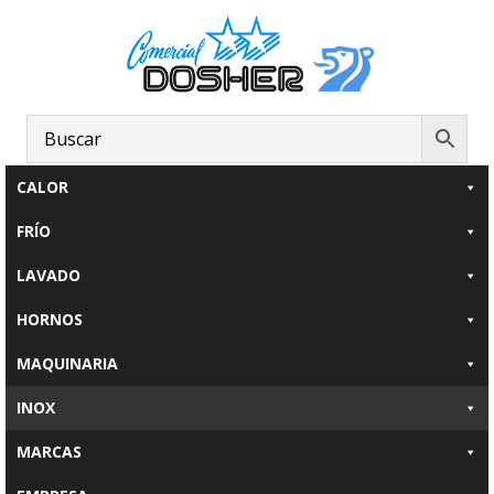
Saltar
Saltar
Saltar
al
a
al
contenido
la
pie
principal
barra
de
lateral
página
principal
CALOR
FRÍO
LAVADO
HORNOS
MAQUINARIA
INOX
MARCAS