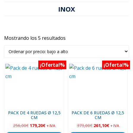
INOX
Mostrando los 5 resultados
Ordenado
por
precio:
bajo
¡Oferta!
¡Oferta!
a
alto
PACK DE 4 RUEDAS Ø 12,5
PACK DE 6 RUEDAS Ø 12,5
CM
CM
256,00
€
El
179,20
€
El
373,00
€
El
261,10
€
El
+ IVA
+ IVA
precio
precio
precio
precio