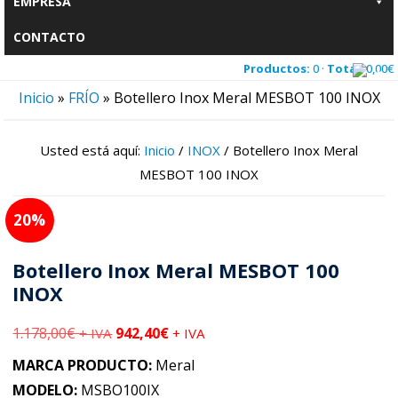
EMPRESA
CONTACTO
Productos:
0 ·
Total:
0,00
€
Inicio
»
FRÍO
»
Botellero Inox Meral MESBOT 100 INOX
Usted está aquí:
Inicio
/
INOX
/
Botellero Inox Meral
MESBOT 100 INOX
20
Botellero Inox Meral MESBOT 100
INOX
1.178,00
€
942,40
€
+ IVA
+ IVA
MARCA PRODUCTO:
Meral
MODELO:
MSBO100IX