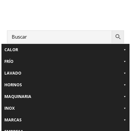
Saltar
Saltar
al
al
contenido
pie
principal
de
página
CALOR
FRÍO
LAVADO
HORNOS
MAQUINARIA
INOX
MARCAS