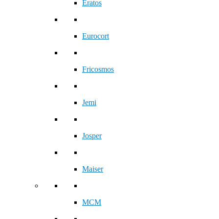
Eratos
Eurocort
Fricosmos
Jemi
Josper
Maiser
MCM