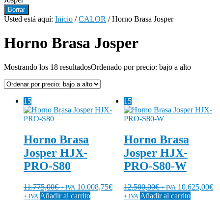
Borrar
Usted está aquí:
Inicio
/
CALOR
/
Horno Brasa Josper
Horno Brasa Josper
Mostrando los 18 resultados
Ordenado por precio: bajo a alto
15
15
Horno Brasa
Horno Brasa
Josper HJX-
Josper HJX-
PRO-S80
PRO-S80-W
11.775,00
€
10.008,75
€
12.500,00
€
10.625,00
€
+ IVA
+ IVA
Añadir al carrito
Añadir al carrito
+ IVA
+ IVA