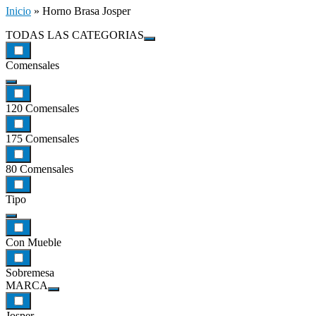
Inicio
»
Horno Brasa Josper
TODAS LAS CATEGORIAS
Comensales
120 Comensales
175 Comensales
80 Comensales
Tipo
Con Mueble
Sobremesa
MARCA
Josper