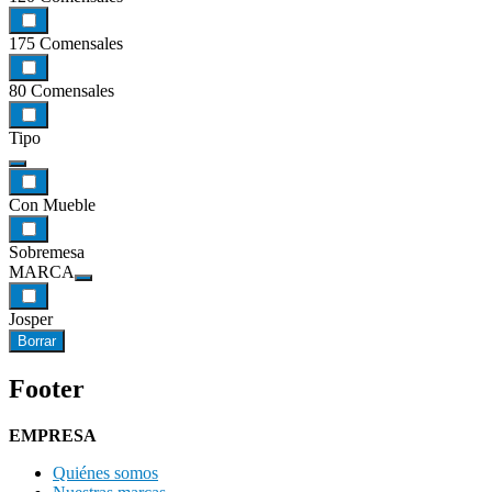
175 Comensales
80 Comensales
Tipo
Con Mueble
Sobremesa
MARCA
Josper
Borrar
Footer
EMPRESA
Quiénes somos