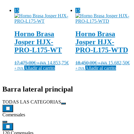
15
15
Horno Brasa
Horno Brasa
Josper HJX-
Josper HJX-
PRO-L175-WT
PRO-L175-WTD
17.475,00
€
14.853,75
€
18.450,00
€
15.682,50
€
+ IVA
+ IVA
Añadir al carrito
Añadir al carrito
+ IVA
+ IVA
Barra lateral principal
TODAS LAS CATEGORIAS
Comensales
120 Comensales