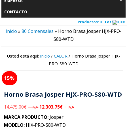
EMPRESA
CONTACTO
Productos:
0 ·
Total:
0,00
€
Inicio
»
80 Comensales
»
Horno Brasa Josper HJX-PRO-
S80-WTD
Usted está aquí:
Inicio
/
CALOR
/
Horno Brasa Josper HJX-
PRO-S80-WTD
15
Horno Brasa Josper HJX-PRO-S80-WTD
14.475,00
€
12.303,75
€
+ IVA
+ IVA
MARCA PRODUCTO:
Josper
MODELO:
HJX-PRO-S80-WTD