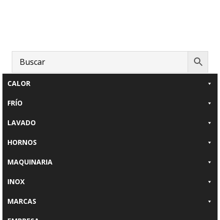
Saltar
Saltar
al
al
contenido
pie
principal
de
página
CALOR
FRÍO
LAVADO
HORNOS
MAQUINARIA
INOX
MARCAS