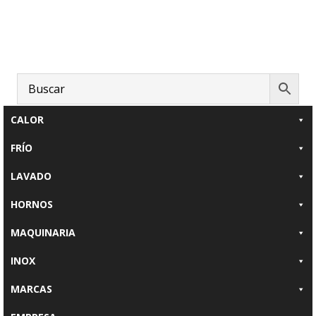
Saltar
Saltar
al
al
contenido
pie
principal
de
página
CALOR
FRÍO
LAVADO
HORNOS
MAQUINARIA
INOX
MARCAS