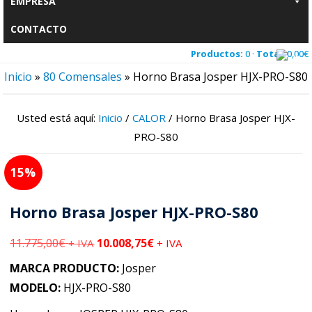
EMPRESA
CONTACTO
Productos:
0 ·
Total:
0,00
€
Inicio
»
80 Comensales
»
Horno Brasa Josper HJX-PRO-S80
Usted está aquí:
Inicio
/
CALOR
/
Horno Brasa Josper HJX-
PRO-S80
15
Horno Brasa Josper HJX-PRO-S80
11.775,00
€
10.008,75
€
+ IVA
+ IVA
MARCA PRODUCTO:
Josper
MODELO:
HJX-PRO-S80