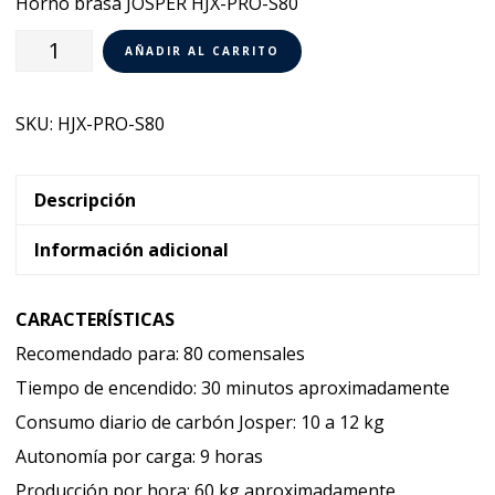
Horno brasa JOSPER HJX-PRO-S80
Horno
AÑADIR AL CARRITO
Brasa
Josper
SKU:
HJX-PRO-S80
HJX-
PRO-
S80
Descripción
cantidad
Información adicional
CARACTERÍSTICAS
Recomendado para: 80 comensales
Tiempo de encendido: 30 minutos aproximadamente
Consumo diario de carbón Josper: 10 a 12 kg
Autonomía por carga: 9 horas
Producción por hora: 60 kg aproximadamente