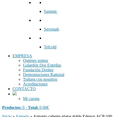
Sammic
Savemah
Tefcold
EMPRESA
Quiénes somos
Galardón Dos Estrellas
Fundación Dosher
Demostraciones Rational
Trabaja con nosotros
Acreditaciones
CONTACTO
Mi cuenta
Productos:
0 ·
Total:
0,00
€
Inicio
»
Armario
»
Armario calienta platos doble Edenox ACP-100