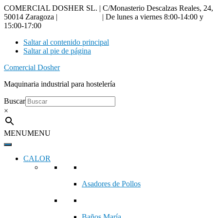
COMERCIAL DOSHER SL. | C/Monasterio Descalzas Reales, 24,
50014 Zaragoza |
976 18 90 66
| De lunes a viernes 8:00-14:00 y
15:00-17:00
Saltar al contenido principal
Saltar al pie de página
Comercial Dosher
Maquinaria industrial para hostelería
Buscar
×
MENU
MENU
CALOR
Asadores de Pollos
Baños María