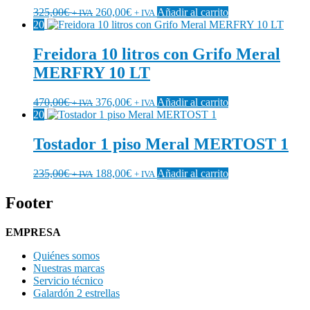
325,00
€
260,00
€
Añadir al carrito
+ IVA
+ IVA
20
Freidora 10 litros con Grifo Meral
MERFRY 10 LT
470,00
€
376,00
€
Añadir al carrito
+ IVA
+ IVA
20
Tostador 1 piso Meral MERTOST 1
235,00
€
188,00
€
Añadir al carrito
+ IVA
+ IVA
Footer
EMPRESA
Quiénes somos
Nuestras marcas
Servicio técnico
Galardón 2 estrellas