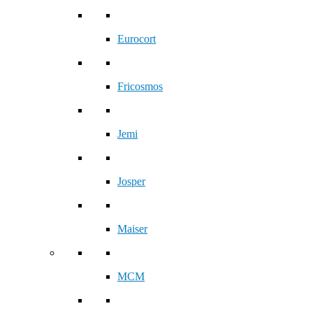
Eurocort
Fricosmos
Jemi
Josper
Maiser
MCM