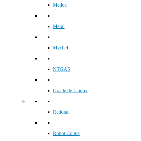
Medoc
Meral
Mychef
NTGAS
Oracle de Lainox
Rational
Robot Coupe