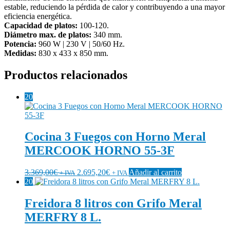
estable, reduciendo la pérdida de calor y contribuyendo a una mayor
eficiencia energética.
Capacidad de platos:
100-120.
Diámetro max. de platos:
340 mm.
Potencia:
960 W | 230 V | 50/60 Hz.
Medidas:
830 x 433 x 850 mm.
Productos relacionados
20
Cocina 3 Fuegos con Horno Meral
MERCOOK HORNO 55-3F
3.369,00
€
2.695,20
€
Añadir al carrito
+ IVA
+ IVA
20
Freidora 8 litros con Grifo Meral
MERFRY 8 L.