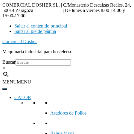
COMERCIAL DOSHER SL. | C/Monasterio Descalzas Reales, 24,
50014 Zaragoza |
976 18 90 66
| De lunes a viernes 8:00-14:00 y
15:00-17:00
Saltar al contenido principal
Saltar al pie de página
Comercial Dosher
Maquinaria industrial para hostelería
Buscar
×
MENU
MENU
CALOR
Asadores de Pollos
Baños María