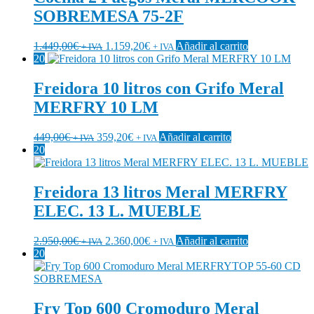
SOBREMESA 75-2F
1.449,00
€
1.159,20
€
Añadir al carrito
+ IVA
+ IVA
20
Freidora 10 litros con Grifo Meral
MERFRY 10 LM
449,00
€
359,20
€
Añadir al carrito
+ IVA
+ IVA
20
Freidora 13 litros Meral MERFRY
ELEC. 13 L. MUEBLE
2.950,00
€
2.360,00
€
Añadir al carrito
+ IVA
+ IVA
20
Fry Top 600 Cromoduro Meral