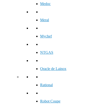
Medoc
Meral
Mychef
NTGAS
Oracle de Lainox
Rational
Robot Coupe