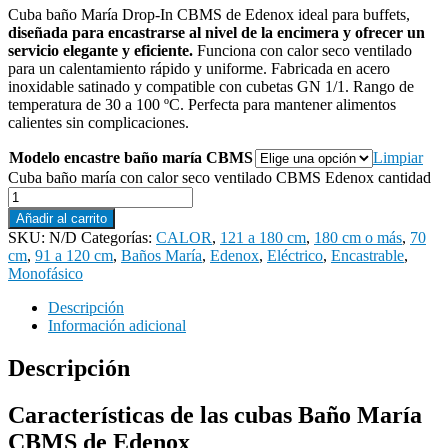
Cuba baño María Drop-In CBMS de Edenox ideal para buffets,
diseñada para encastrarse al nivel de la encimera y ofrecer un
servicio elegante y eficiente.
Funciona con calor seco ventilado
para un calentamiento rápido y uniforme. Fabricada en acero
inoxidable satinado y compatible con cubetas GN 1/1. Rango de
temperatura de 30 a 100 ºC. Perfecta para mantener alimentos
calientes sin complicaciones.
Modelo encastre baño maría CBMS
Limpiar
Cuba baño maría con calor seco ventilado CBMS Edenox cantidad
Añadir al carrito
SKU:
N/D
Categorías:
CALOR
,
121 a 180 cm
,
180 cm o más
,
70
cm
,
91 a 120 cm
,
Baños María
,
Edenox
,
Eléctrico
,
Encastrable
,
Monofásico
Descripción
Información adicional
Descripción
Características de las cubas Baño María
CBMS de Edenox