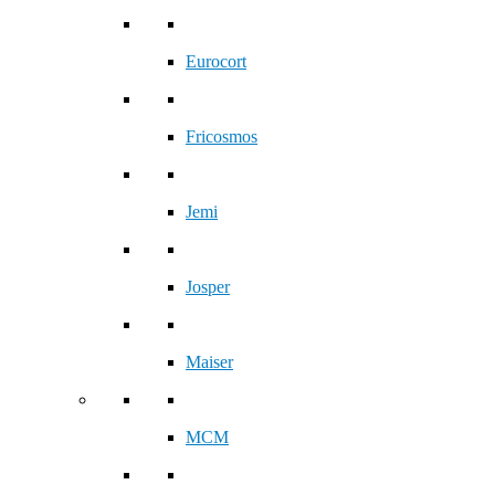
Eurocort
Fricosmos
Jemi
Josper
Maiser
MCM