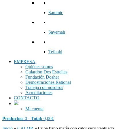
Sammic
Savemah
Tefcold
EMPRESA
Quiénes somos
Galardón Dos Estrellas
Fundación Dosher
Demostraciones Rational
Trabaja con nosotros
Acreditaciones
CONTACTO
Mi cuenta
Productos:
0 ·
Total:
0,00
€
Inicio
»
CALOR
»
Cuba baño maría con calor seco ventilado