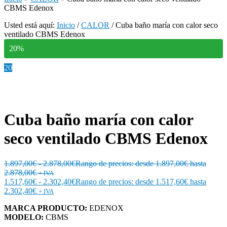
CBMS Edenox
Usted está aquí:
Inicio
/
CALOR
/
Cuba baño maría con calor seco
ventilado CBMS Edenox
20%
20
Cuba baño maría con calor
seco ventilado CBMS Edenox
1.897,00
€
-
2.878,00
€
Rango de precios: desde 1.897,00€ hasta
2.878,00€
+ IVA
1.517,60
€
-
2.302,40
€
Rango de precios: desde 1.517,60€ hasta
2.302,40€
+ IVA
MARCA PRODUCTO:
EDENOX
MODELO:
CBMS