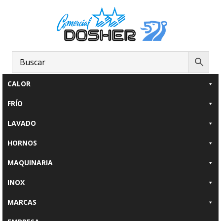
Saltar
Saltar
al
al
contenido
pie
principal
de
página
CALOR
FRÍO
LAVADO
HORNOS
MAQUINARIA
INOX
MARCAS