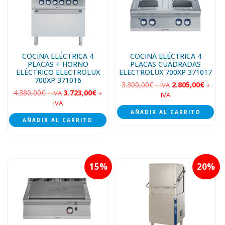
COCINA ELÉCTRICA 4
COCINA ELÉCTRICA 4
PLACAS + HORNO
PLACAS CUADRADAS
ELÉCTRICO ELECTROLUX
ELECTROLUX 700XP 371017
700XP 371016
3.300,00
€
2.805,00
€
+ IVA
+
4.380,00
€
3.723,00
€
+ IVA
+
IVA
IVA
AÑADIR AL CARRITO
AÑADIR AL CARRITO
15
20