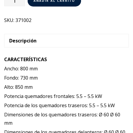
AÑADIR AL CARRITO
a
Gas
SKU:
371002
4
Fuegos
+
Descripción
Horno
a
CARACTERÍSTICAS
Gas
Ancho: 800 mm
Electrolux
Fondo: 730 mm
700XP
Alto: 850 mm
371002
Potencia quemadores frontales: 5.5 – 5.5 kW
cantidad
Potencia de los quemadores traseros: 5.5 – 5.5 kW
Dimensiones de los quemadores traseros: Ø 60 Ø 60
mm
Dimensiones de los quemadores delanteros: Ø 60 Ø 60