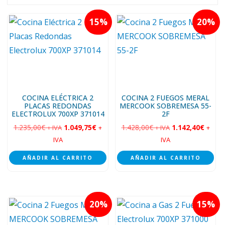
bajo
15
20
a
alto
COCINA ELÉCTRICA 2
COCINA 2 FUEGOS MERAL
PLACAS REDONDAS
MERCOOK SOBREMESA 55-
ELECTROLUX 700XP 371014
2F
1.235,00
€
1.049,75
€
1.428,00
€
1.142,40
€
+ IVA
+
+ IVA
+
IVA
IVA
AÑADIR AL CARRITO
AÑADIR AL CARRITO
20
15