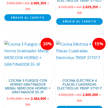
ELECTROLUX 700XP 371027
3.065,00
€
2.605,25
€
+ IVA
+
3.105,00
€
2.639,25
€
+ IVA
+
IVA
IVA
AÑADIR AL CARRITO
AÑADIR AL CARRITO
20
15
COCINA 3 FUEGOS CON
COCINA ELÉCTRICA 4
HORNO GRATINADOR
PLACAS CUADRADAS
MERAL MERCOOK HORNO +
ELECTROLUX 700XP 371017
GRATINADOR 55-3F
3.300,00
€
2.805,00
€
+ IVA
+
3.105,00
€
2.484,00
€
+ IVA
+
IVA
IVA