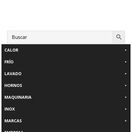
Saltar
Saltar
Saltar
al
a
al
contenido
la
pie
principal
barra
de
lateral
página
principal
CALOR
FRÍO
LAVADO
HORNOS
MAQUINARIA
INOX
MARCAS