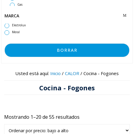
Gas
Número de fuegos
MARCA
2 Fuegos
Electrolux
3 Fuegos
Meral
4 Fuegos
6 Fuegos o más
Tipo
BORRAR
Con Horno
Con Mueble
Sobremesa
Usted está aquí:
Inicio
/
CALOR
/
Cocina - Fogones
Voltaje
Trifásico
Cocina - Fogones
Mostrando 1–20 de 55 resultados
Ordenado
por
precio: