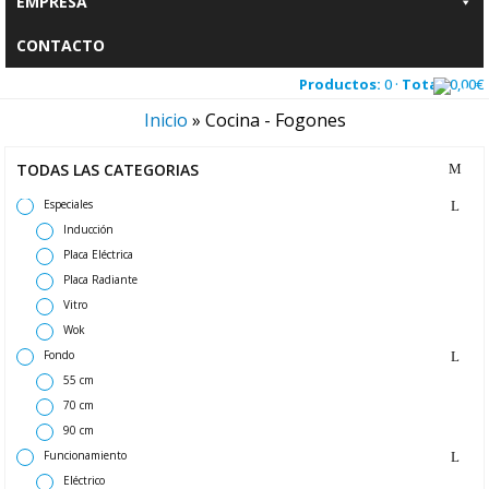
EMPRESA
CONTACTO
Productos:
0 ·
Total:
0,00
€
Inicio
»
Cocina - Fogones
TODAS LAS CATEGORIAS
Especiales
Inducción
Placa Eléctrica
Placa Radiante
Vitro
Wok
Fondo
55 cm
70 cm
90 cm
Funcionamiento
Eléctrico