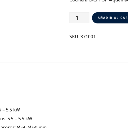
Cocina
AÑADIR AL CA
a
Gas
SKU:
371001
4
Fuegos
Electrolux
700XP
371001
cantidad
5 – 5.5 kW
s: 5.5 – 5.5 kW
raseros: Ø 60 Ø 60 mm