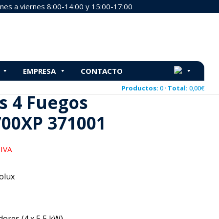
nes a viernes 8:00-14:00 y 15:00-17:00
001
EMPRESA
CONTACTO
P 371001
Productos:
0 ·
Total:
0,00
€
s 4 Fuegos
700XP 371001
 IVA
olux
ores (4 x 5,5 kW)