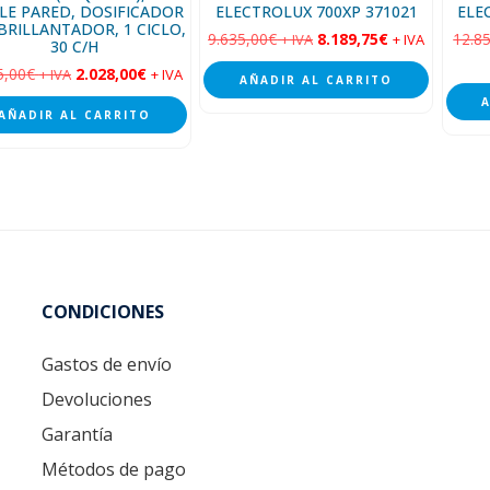
LE PARED, DOSIFICADOR
ELECTROLUX 700XP 371021
ELE
BRILLANTADOR, 1 CICLO,
9.635,00
€
8.189,75
€
12.8
+ IVA
+ IVA
30 C/H
5,00
€
2.028,00
€
+ IVA
+ IVA
AÑADIR AL CARRITO
AÑADIR AL CARRITO
CONDICIONES
Gastos de envío
Devoluciones
Garantía
Métodos de pago