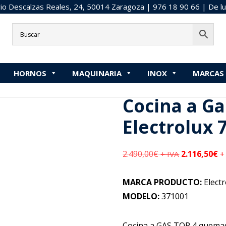
o Descalzas Reales, 24, 50014 Zaragoza |
976 18 90 66
| De lu
cio
»
4 Fuegos
»
Cocina a Gas 4 Fuegos Electrolux 700XP 371
HORNOS
MAQUINARIA
INOX
MARCAS
stá aquí:
Inicio
/
CALOR
/
Cocina a Gas 4 Fuegos Electrolux 700X
Cocina a Ga
Electrolux 
2.490,00
€
2.116,50
€
+ IVA
+
MARCA PRODUCTO:
Electr
MODELO:
371001
Cocina a GAS TOP 4 quemad