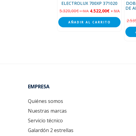
ELECTROLUX 700XP 371020
DOB
DE A
5.320,00
€
4.522,00
€
+ IVA
+ IVA
2.53
AÑADIR AL CARRITO
Footer
EMPRESA
Quiénes somos
Nuestras marcas
Servicio técnico
Galardón 2 estrellas