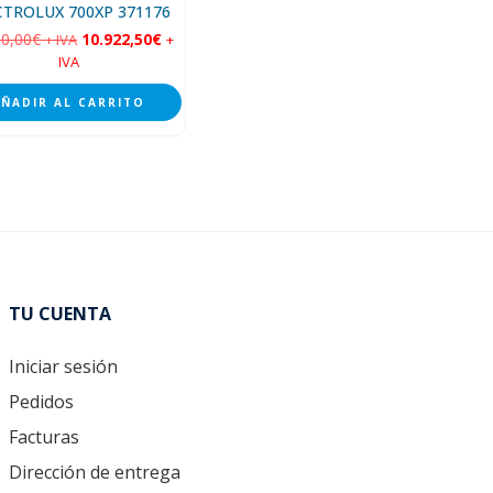
CTROLUX 700XP 371176
50,00
€
10.922,50
€
+ IVA
+
IVA
AÑADIR AL CARRITO
TU CUENTA
Iniciar sesión
Pedidos
Facturas
Dirección de entrega