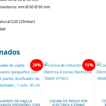
elanteros: mm Ø 60 Ø 60 mm
atural G20 (20mbar)
udad
onados
20
15
LAVADO DE VAJILLA
COCINA DE INDUCCIÓN
CO
AVASOS (PEQUEÑO), CON
ELÉCTRICA 4 ZONAS