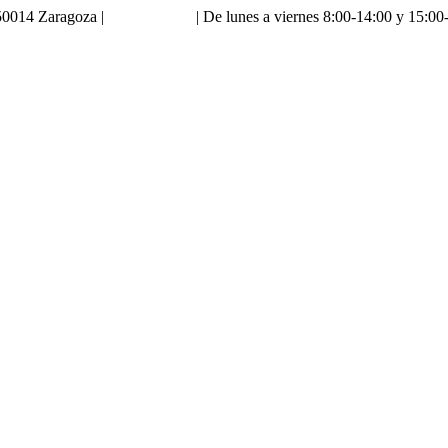
0014 Zaragoza |
976 18 90 66
| De lunes a viernes 8:00-14:00 y 15:00