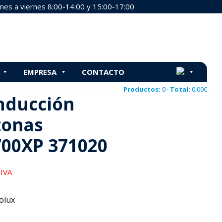
nes a viernes 8:00-14:00 y 15:00-17:00
00XP 371020
EMPRESA
CONTACTO
ux 700XP 371020
Productos:
0 ·
Total:
0,00
€
Inducción
 zonas
700XP 371020
 IVA
olux