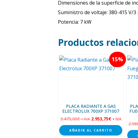
Dimensiones de la superficie de i
Suministro de voltaje: 380-415 V/3
Potencia: 7 kW
Productos relaci
15
PLACA RADIANTE A GAS
PLA
ELECTROLUX 700XP 371007
FUE
3.475,00
€
2.953,75
€
+ IVA
+ IVA
2.98
AÑADIR AL CARRITO