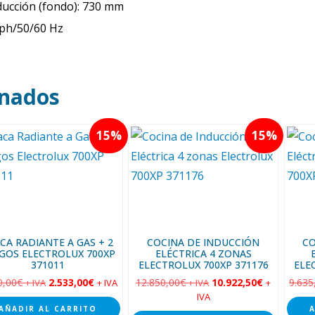
nducción (fondo): 730 mm
 ph/50/60 Hz
onados
15
15
CA RADIANTE A GAS + 2
COCINA DE INDUCCIÓN
CO
GOS ELECTROLUX 700XP
ELÉCTRICA 4 ZONAS
371011
ELECTROLUX 700XP 371176
ELE
0,00
€
2.533,00
€
12.850,00
€
10.922,50
€
9.635
+ IVA
+ IVA
+ IVA
+
IVA
AÑADIR AL CARRITO