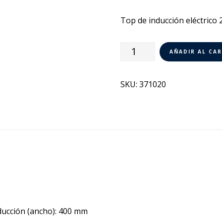
Top de inducción eléctrico 
Cocina
AÑADIR AL CA
de
Inducción
SKU:
371020
Eléctrica
2
zonas
Electrolux
700XP
371020
cantidad
nducción (ancho): 400 mm