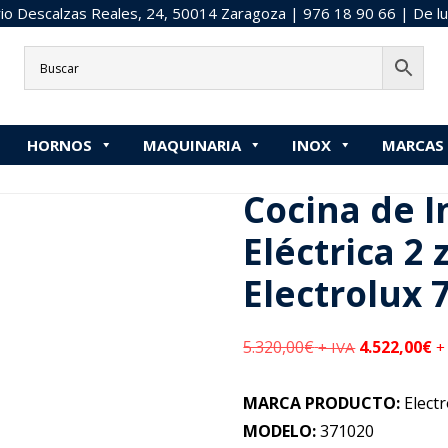
o Descalzas Reales, 24, 50014 Zaragoza |
976 18 90 66
| De lu
Fuegos
»
Cocina de Inducción Eléctrica 2 zonas Electrolux 7
HORNOS
MAQUINARIA
INOX
MARCAS
í:
Inicio
/
CALOR
/
Cocina de Inducción Eléctrica 2 zonas Electrol
Cocina de 
Eléctrica 2
Electrolux 
5.320,00
€
4.522,00
€
+ IVA
+
MARCA PRODUCTO:
Electr
MODELO:
371020