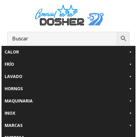
Saltar
Saltar
al
al
contenido
pie
principal
de
página
CALOR
FRÍO
LAVADO
HORNOS
MAQUINARIA
INOX
MARCAS