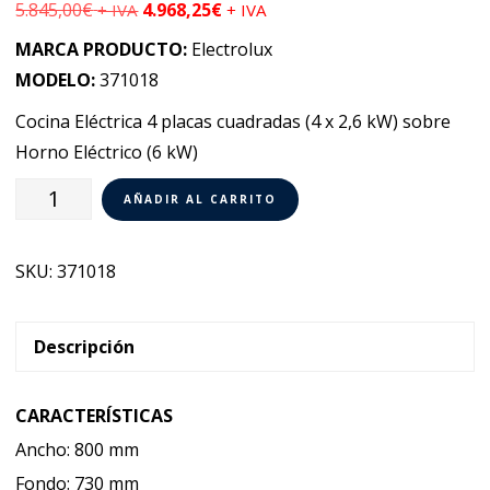
5.845,00
€
4.968,25
€
+ IVA
+ IVA
MARCA PRODUCTO:
Electrolux
MODELO:
371018
Cocina Eléctrica 4 placas cuadradas (4 x 2,6 kW) sobre
Horno Eléctrico (6 kW)
Cocina
AÑADIR AL CARRITO
Eléctrica
4
SKU:
371018
Placas
Cuadradas
+
Descripción
Horno
Eléctrico
CARACTERÍSTICAS
Electrolux
Ancho: 800 mm
700XP
Fondo: 730 mm