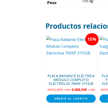
155 kg
Peso
Productos relaci
15
PLACA RADIANTE ELÉCTRICA
PLA
MÓDULO COMPLETO
F
ELECTROLUX 700XP 371028
ELE
4.810,00
€
4.088,50
€
4.67
+ IVA
+ IVA
AÑADIR AL CARRITO