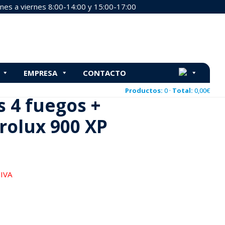
nes a viernes 8:00-14:00 y 15:00-17:00
P 391006
EMPRESA
CONTACTO
00 XP 391006
Productos:
0 ·
Total:
0,00
€
s 4 fuegos +
rolux 900 XP
 IVA