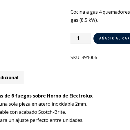
Cocina a gas 4 quemadores
gas (8,5 kW).
Cocina
AÑADIR AL CA
a
gas
SKU:
391006
4
fuegos
dicional
+
horno
Electrolux
as de 6 fuegos sobre Horno de Electrolux
900
 una sola pieza en acero inoxidable 2mm.
XP
able con acabado Scotch-Brite.
391006
ara un ajuste perfecto entre unidades.
cantidad