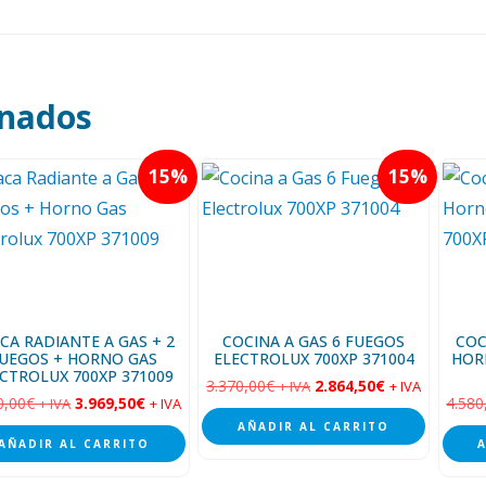
onados
15
15
CA RADIANTE A GAS + 2
COCINA A GAS 6 FUEGOS
COC
UEGOS + HORNO GAS
ELECTROLUX 700XP 371004
HOR
CTROLUX 700XP 371009
3.370,00
€
2.864,50
€
+ IVA
+ IVA
0,00
€
3.969,50
€
4.580
+ IVA
+ IVA
AÑADIR AL CARRITO
AÑADIR AL CARRITO