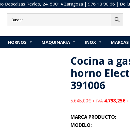
o Descalzas Reales, 24, 50014 Zaragoza |
976 18 90 66
| De lu
»
4 Fuegos
»
Cocina a gas 4 fuegos + horno Electrolux 900 X
HORNOS
MAQUINARIA
INOX
MARCAS
aquí:
Inicio
/
CALOR
/
Cocina a gas 4 fuegos + horno Electrolux 9
Cocina a ga
horno Elect
391006
5.645,00
€
4.798,25
€
+ IVA
+
MARCA PRODUCTO:
MODELO: