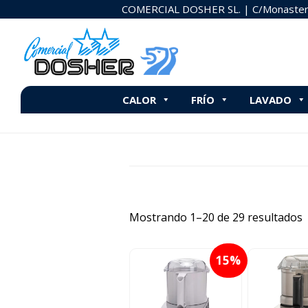
Saltar
Saltar
COMERCIAL DOSHER SL. | C/Monasteri
al
al
contenido
pie
principal
de
página
CALOR
FRÍO
LAVADO
Usted
Mostrando 1–20 de 29 resultados
p
15