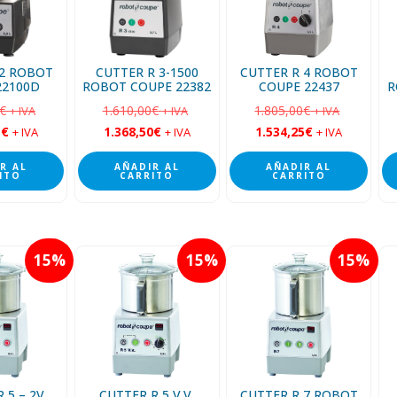
lto
 2 ROBOT
CUTTER R 3-1500
CUTTER R 4 ROBOT
22100D
ROBOT COUPE 22382
COUPE 22437
R
€
1.610,00
€
1.805,00
€
+ IVA
+ IVA
+ IVA
5
€
1.368,50
€
1.534,25
€
+ IVA
+ IVA
+ IVA
R AL
AÑADIR AL
AÑADIR AL
ITO
CARRITO
CARRITO
15
15
15
 5 – 2V
CUTTER R 5 V.V.
CUTTER R 7 ROBOT