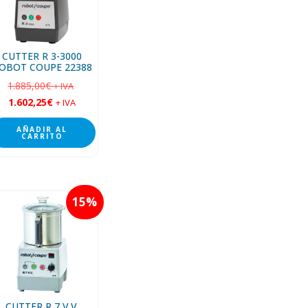
CUTTER R 3-3000
OBOT COUPE 22388
1.885,00
€
+ IVA
1.602,25
€
+ IVA
AÑADIR AL
CARRITO
15
CUTTER R 7 V.V.