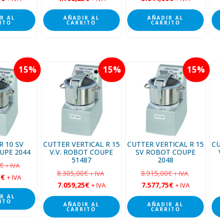
R AL
AÑADIR AL
AÑADIR AL
ITO
CARRITO
CARRITO
15
15
15
R 10 SV
CUTTER VERTICAL R 15
CUTTER VERTICAL R 15
CU
UPE 2044
V.V. ROBOT COUPE
SV ROBOT COUPE
51487
2048
€
+ IVA
8.305,00
€
8.915,00
€
+ IVA
+ IVA
5
€
+ IVA
7.059,25
€
7.577,75
€
+ IVA
+ IVA
R AL
ITO
AÑADIR AL
AÑADIR AL
CARRITO
CARRITO