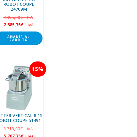
ROBOT COUPE
24709M
3.395,00
€
+ IVA
2.885,75
€
+ IVA
AÑADIR AL
CARRITO
15
TTER VERTICAL R 15
OBOT COUPE 51491
6.715,00
€
+ IVA
5.707,75
€
+ IVA