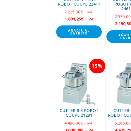
ROBOT COUPE 22411
ROBOT 
246
2.225,00
€
+ IVA
2.530,00
1.891,25
€
+ IVA
2.150,5
AÑADIR AL
CARRITO
AÑADI
CARR
15
CUTTER R 8 ROBOT
CUTTER R
COUPE 21291
ROBOT COU
4.480,00
€
5.265,00
+ IVA
3.808,00
€
4.475,2
+ IVA