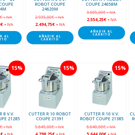
COUPE
ROBOT COUPE
COUPE 24658M
14M
24620M
3.005,00
€
+ IVA
€
2.935,00
€
+ IVA
+ IVA
2.554,25
€
+ IVA
0
€
2.494,75
€
+ IVA
+ IVA
AÑADIR AL
CARRITO
R AL
AÑADIR AL
ITO
CARRITO
15
15
15
 8 V.V.
CUTTER R 10 ROBOT
CUTTER R 10 V.V.
CU
PE 21285
COUPE 21391
ROBOT COUPE 21385
R
€
5.645,00
€
6.640,00
€
+ IVA
+ IVA
+ IVA
5
€
4.798,25
€
5.644,00
€
+ IVA
+ IVA
+ IVA