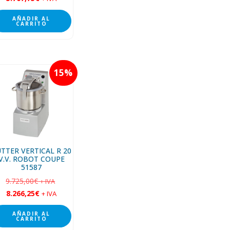
AÑADIR AL
CARRITO
15
TTER VERTICAL R 20
V.V. ROBOT COUPE
51587
9.725,00
€
+ IVA
8.266,25
€
+ IVA
AÑADIR AL
CARRITO