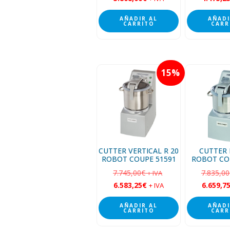
AÑADIR AL
AÑADI
CARRITO
CARR
15
CUTTER VERTICAL R 20
CUTTER 
ROBOT COUPE 51591
ROBOT CO
7.745,00
€
7.835,00
+ IVA
6.583,25
€
6.659,7
+ IVA
AÑADIR AL
AÑADI
CARRITO
CARR