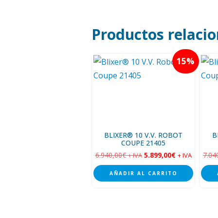
Productos relaci
15
BLIXER® 10 V.V. ROBOT
B
COUPE 21405
6.940,00
€
5.899,00
€
7.04
+ IVA
+ IVA
AÑADIR AL CARRITO