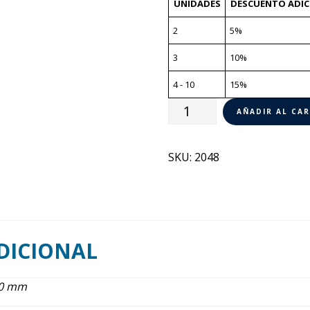
UNIDADES
DESCUENTO ADIC
2
5%
3
10%
4 - 10
15%
Cutter
AÑADIR AL CA
Vertical
R
SKU:
2048
15
SV
Robot
Coupe
2048
DICIONAL
cantidad
80 mm