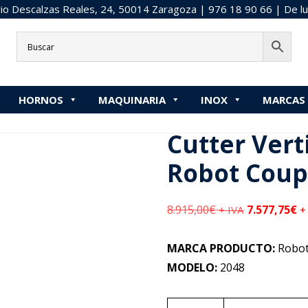
o Descalzas Reales, 24, 50014 Zaragoza |
976 18 90 66
| De lu
Inicio
»
Cutter
»
Cutter Vertical R 15 SV Robot Coupe 2048
HORNOS
MAQUINARIA
INOX
MARCAS
tá aquí:
Inicio
/
MAQUINARIA
/
Cutter Vertical R 15 SV Robot Co
Cutter Verti
Robot Coup
8.915,00
€
7.577,75
€
+ IVA
+
MARCA PRODUCTO:
Robot
MODELO:
2048