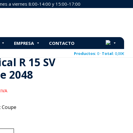
nes a viernes 8:00-14:00 y 15:00-17:00
EMPRESA
CONTACTO
upe 2048
Productos:
0 ·
Total:
0,00
€
cal R 15 SV
e 2048
 IVA
 Coupe