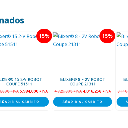
onados
15
15
LIXER® 15 2-V ROBOT
BLIXER® 8 – 2V ROBOT
BL
COUPE 51511
COUPE 21311
0,00
€
5.984,00
€
4.725,00
€
4.016,25
€
8.110
+ IVA
+ IVA
+ IVA
+ IVA
AÑADIR AL CARRITO
AÑADIR AL CARRITO