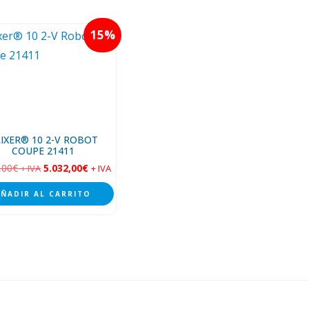
15
IXER® 10 2-V ROBOT
COUPE 21411
,00
€
5.032,00
€
+ IVA
+ IVA
AÑADIR AL CARRITO