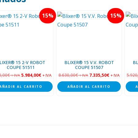
15
15
LIXER® 15 2-V ROBOT
BLIXER® 15 V.V. ROBOT
BL
COUPE 51511
COUPE 51507
0,00
€
5.984,00
€
8.630,00
€
7.335,50
€
5.920
+ IVA
+ IVA
+ IVA
+ IVA
AÑADIR AL CARRITO
AÑADIR AL CARRITO