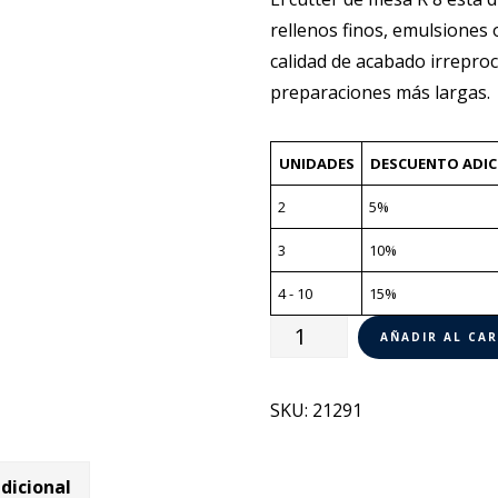
rellenos finos, emulsiones
calidad de acabado irrepro
preparaciones más largas.
UNIDADES
DESCUENTO ADIC
2
5%
3
10%
4 - 10
15%
Cutter
AÑADIR AL CA
R
8
SKU:
21291
Robot
Coupe
dicional
21291