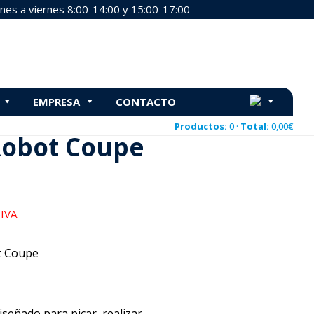
nes a viernes 8:00-14:00 y 15:00-17:00
EMPRESA
CONTACTO
291
Productos:
0 ·
Total:
0,00
€
 Robot Coupe
 IVA
 Coupe
iseñado para picar, realizar