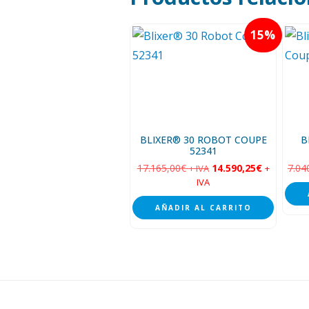
15
BLIXER® 30 ROBOT COUPE
B
52341
17.165,00
€
14.590,25
€
7.04
+ IVA
+
IVA
AÑADIR AL CARRITO
Footer