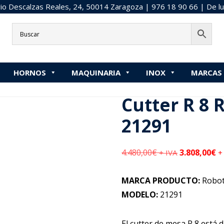
o Descalzas Reales, 24, 50014 Zaragoza |
976 18 90 66
| De lu
Inicio
»
Cutter
»
Cutter R 8 Robot Coupe 21291
HORNOS
MAQUINARIA
INOX
MARCAS
ted está aquí:
Inicio
/
MAQUINARIA
/
Cutter R 8 Robot Coupe 21
Cutter R 8
21291
4.480,00
€
3.808,00
€
+ IVA
+
MARCA PRODUCTO:
Robot
MODELO:
21291
El cutter de mesa R 8 está d