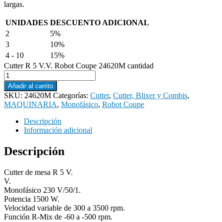
largas.
UNIDADES
DESCUENTO ADICIONAL
2
5%
3
10%
4 - 10
15%
Cutter R 5 V.V. Robot Coupe 24620M cantidad
Añadir al carrito
SKU:
24620M
Categorías:
Cutter
,
Cutter, Blixer y Combis
,
MAQUINARIA
,
Monofásico
,
Robot Coupe
Descripción
Información adicional
Descripción
Cutter de mesa R 5 V.
V.
Monofásico 230 V/50/1.
Potencia 1500 W.
Velocidad variable de 300 a 3500 rpm.
Función R-Mix de -60 a -500 rpm.