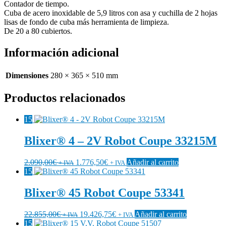
Contador de tiempo.
Cuba de acero inoxidable de 5,9 litros con asa y cuchilla de 2 hojas
lisas de fondo de cuba más herramienta de limpieza.
De 20 a 80 cubiertos.
Información adicional
Dimensiones
280 × 365 × 510 mm
Productos relacionados
15
Blixer® 4 – 2V Robot Coupe 33215M
2.090,00
€
1.776,50
€
Añadir al carrito
+ IVA
+ IVA
15
Blixer® 45 Robot Coupe 53341
22.855,00
€
19.426,75
€
Añadir al carrito
+ IVA
+ IVA
15