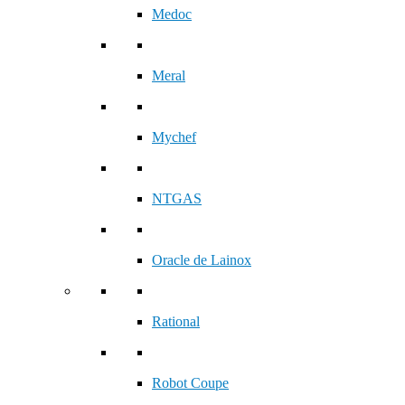
Medoc
Meral
Mychef
NTGAS
Oracle de Lainox
Rational
Robot Coupe