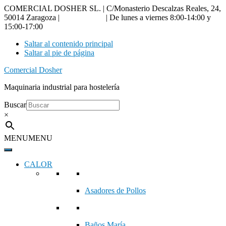
COMERCIAL DOSHER SL. | C/Monasterio Descalzas Reales, 24,
50014 Zaragoza |
976 18 90 66
| De lunes a viernes 8:00-14:00 y
15:00-17:00
Saltar al contenido principal
Saltar al pie de página
Comercial Dosher
Maquinaria industrial para hostelería
Buscar
×
MENU
MENU
CALOR
Asadores de Pollos
Baños María