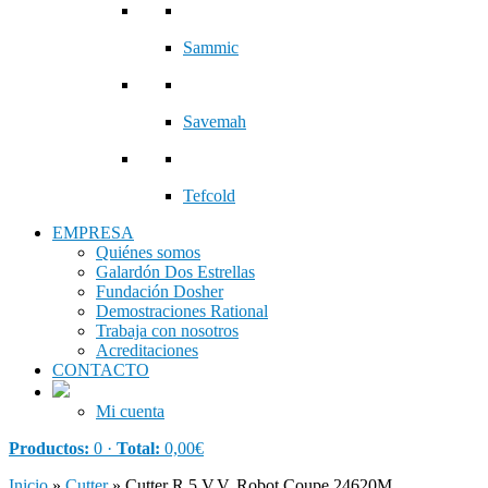
Sammic
Savemah
Tefcold
EMPRESA
Quiénes somos
Galardón Dos Estrellas
Fundación Dosher
Demostraciones Rational
Trabaja con nosotros
Acreditaciones
CONTACTO
Mi cuenta
Productos:
0 ·
Total:
0,00
€
Inicio
»
Cutter
»
Cutter R 5 V.V. Robot Coupe 24620M