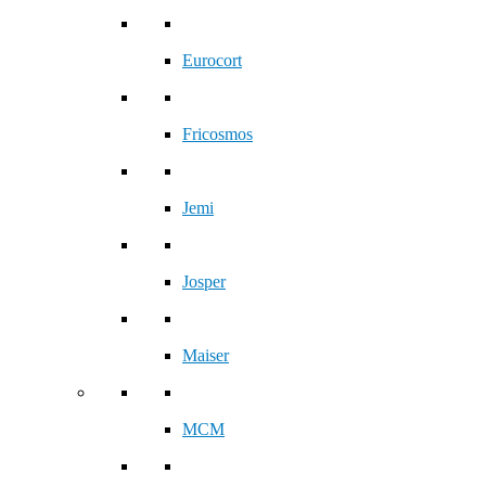
Eurocort
Fricosmos
Jemi
Josper
Maiser
MCM