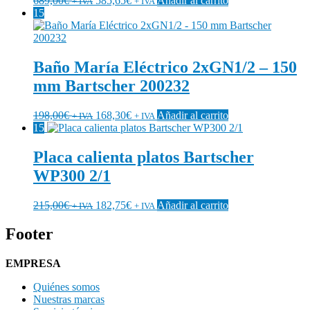
689,00
€
585,65
€
Añadir al carrito
+ IVA
+ IVA
15
Baño María Eléctrico 2xGN1/2 – 150
mm Bartscher 200232
198,00
€
168,30
€
Añadir al carrito
+ IVA
+ IVA
15
Placa calienta platos Bartscher
WP300 2/1
215,00
€
182,75
€
Añadir al carrito
+ IVA
+ IVA
Footer
EMPRESA
Quiénes somos
Nuestras marcas