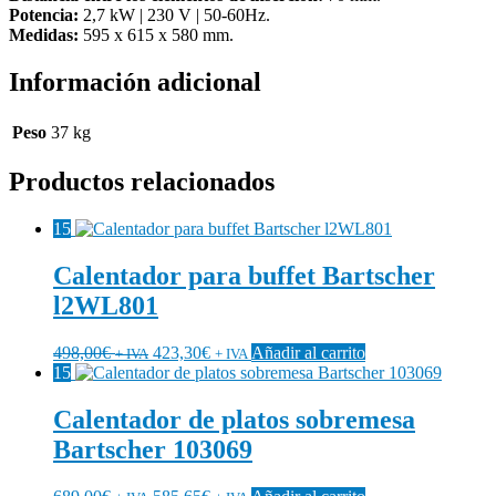
Potencia:
2,7 kW | 230 V | 50-60Hz.
Medidas:
595 x 615 x 580 mm.
Información adicional
Peso
37 kg
Productos relacionados
15
Calentador para buffet Bartscher
l2WL801
498,00
€
423,30
€
Añadir al carrito
+ IVA
+ IVA
15
Calentador de platos sobremesa
Bartscher 103069