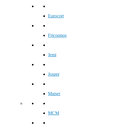
Eurocort
Fricosmos
Jemi
Josper
Maiser
MCM