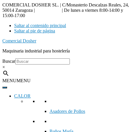
COMERCIAL DOSHER SL. | C/Monasterio Descalzas Reales, 24,
50014 Zaragoza |
976 18 90 66
| De lunes a viernes 8:00-14:00 y
15:00-17:00
Saltar al contenido principal
Saltar al pie de página
Comercial Dosher
Maquinaria industrial para hostelería
Buscar
×
MENU
MENU
CALOR
Asadores de Pollos
Baños María