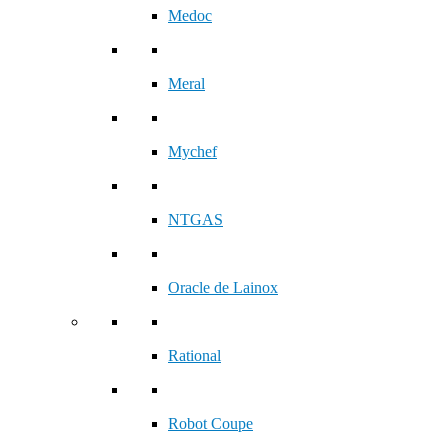
Medoc
Meral
Mychef
NTGAS
Oracle de Lainox
Rational
Robot Coupe