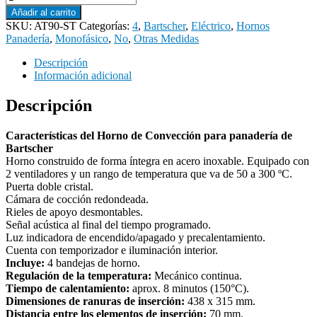
Añadir al carrito
SKU:
AT90-ST
Categorías:
4
,
Bartscher
,
Eléctrico
,
Hornos
Panadería
,
Monofásico
,
No
,
Otras Medidas
Descripción
Información adicional
Descripción
Características del Horno de Convección para panadería de
Bartscher
Horno construido de forma íntegra en acero inoxable. Equipado con
2 ventiladores y un rango de temperatura que va de 50 a 300 ºC.
Puerta doble cristal.
Cámara de cocción redondeada.
Rieles de apoyo desmontables.
Señal acústica al final del tiempo programado.
Luz indicadora de encendido/apagado y precalentamiento.
Cuenta con temporizador e iluminación interior.
Incluye:
4 bandejas de horno.
Regulación de la temperatura:
Mecánico continua.
Tiempo de calentamiento:
aprox. 8 minutos (150°C).
Dimensiones de ranuras de inserción:
438 x 315 mm.
Distancia entre los elementos de inserción:
70 mm.