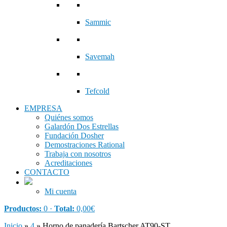
Sammic
Savemah
Tefcold
EMPRESA
Quiénes somos
Galardón Dos Estrellas
Fundación Dosher
Demostraciones Rational
Trabaja con nosotros
Acreditaciones
CONTACTO
Mi cuenta
Productos:
0 ·
Total:
0,00
€
Inicio
»
4
»
Horno de panadería Bartscher AT90-ST