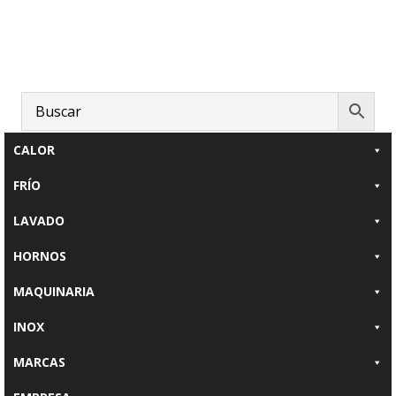
Saltar
Saltar
al
al
contenido
pie
principal
de
página
CALOR
FRÍO
LAVADO
HORNOS
MAQUINARIA
INOX
MARCAS