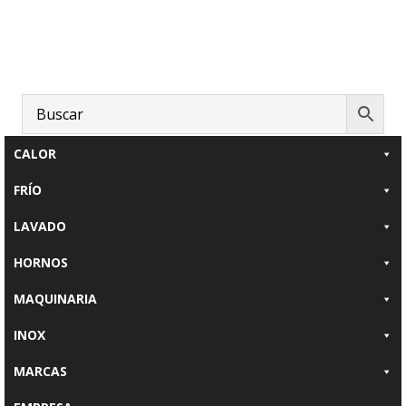
Saltar
Saltar
al
al
contenido
pie
principal
de
página
CALOR
FRÍO
LAVADO
HORNOS
MAQUINARIA
INOX
MARCAS