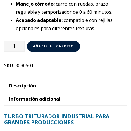
Manejo cómodo:
carro con ruedas, brazo
regulable y temporizador de 0 a 60 minutos.
Acabado adaptable:
compatible con rejillas
opcionales para diferentes texturas.
Turbo
AÑADIR AL CARRITO
triturador
Sammic
SKU:
3030501
TRX-
21
cantidad
Descripción
Información adicional
TURBO TRITURADOR INDUSTRIAL PARA
GRANDES PRODUCCIONES