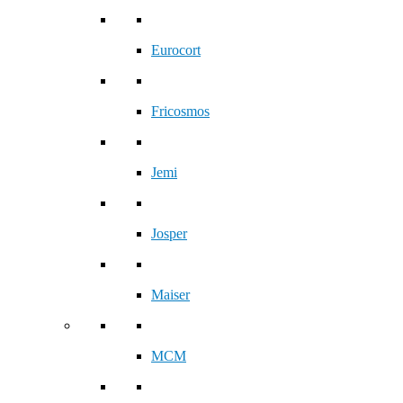
Eurocort
Fricosmos
Jemi
Josper
Maiser
MCM