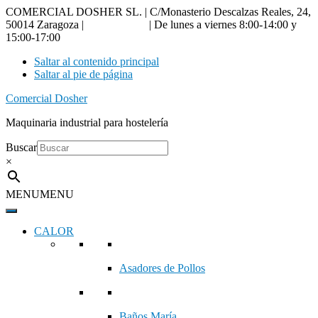
COMERCIAL DOSHER SL. | C/Monasterio Descalzas Reales, 24,
50014 Zaragoza |
976 18 90 66
| De lunes a viernes 8:00-14:00 y
15:00-17:00
Saltar al contenido principal
Saltar al pie de página
Comercial Dosher
Maquinaria industrial para hostelería
Buscar
×
MENU
MENU
CALOR
Asadores de Pollos
Baños María