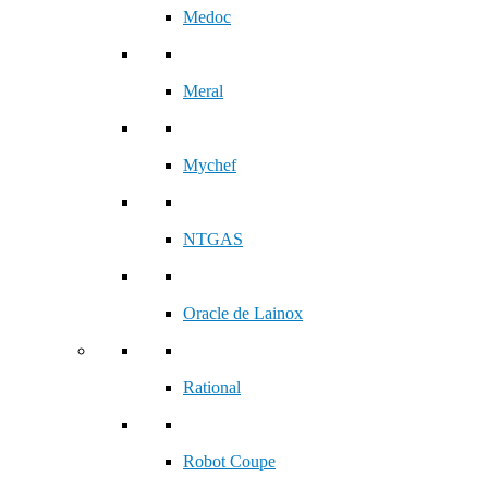
Medoc
Meral
Mychef
NTGAS
Oracle de Lainox
Rational
Robot Coupe