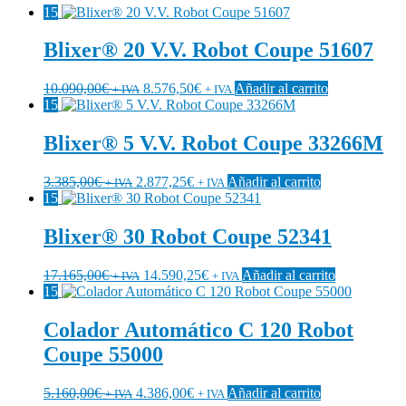
15
Blixer® 20 V.V. Robot Coupe 51607
10.090,00
€
8.576,50
€
Añadir al carrito
+ IVA
+ IVA
15
Blixer® 5 V.V. Robot Coupe 33266M
3.385,00
€
2.877,25
€
Añadir al carrito
+ IVA
+ IVA
15
Blixer® 30 Robot Coupe 52341
17.165,00
€
14.590,25
€
Añadir al carrito
+ IVA
+ IVA
15
Colador Automático C 120 Robot
Coupe 55000
5.160,00
€
4.386,00
€
Añadir al carrito
+ IVA
+ IVA