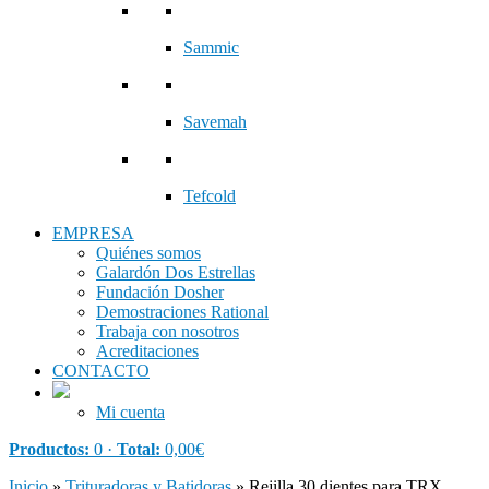
Sammic
Savemah
Tefcold
EMPRESA
Quiénes somos
Galardón Dos Estrellas
Fundación Dosher
Demostraciones Rational
Trabaja con nosotros
Acreditaciones
CONTACTO
Mi cuenta
Productos:
0 ·
Total:
0,00
€
Inicio
»
Trituradoras y Batidoras
»
Rejilla 30 dientes para TRX