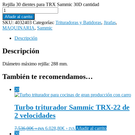
Rejilla 30 dientes para TRX Sammic 30D cantidad
Añadir al carrito
SKU:
4032403
Categorías:
Trituradoras y Batidoras
,
Jirafas
,
MAQUINARIA
,
Sammic
Descripción
Descripción
Diámetro máximo rejilla: 288 mm.
También te recomendamos…
20
Turbo triturador Sammic TRX-22 de
2 velocidades
7.536,00
€
6.028,80
€
Añadir al carrito
+ IVA
+ IVA
20