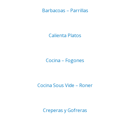
0829
Barbacoas – Parrillas
 Classic 20 bandejas GN 2/1
Calienta Platos
Cocina – Fogones
Cocina Sous Vide – Roner
67,9 kW
 NAC 400 V
Creperas y Gofreras
/ 40 × 1/1 GN
 dia: 300–500