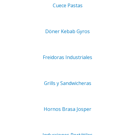
Cuece Pastas
a de la puerta): 1052 mm (1117 mm)
ntilación): 1807 mm (1872 mm)
Döner Kebab Gyros
ÓN ADICIONAL
313 kg
Freidoras Industriales
1082 × 1052 × 1807 mm
Grills y Sandwicheras
elacionados
Hornos Brasa Josper
OMBI PRO 10-2/1 ELÉCTRICO
,50
€
+ IVA