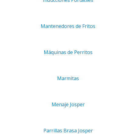
Inducciones Portátiles
Mantenedores de Fritos
BI CLASSIC 6-2/1 ELÉCTRICO
Máquinas de Perritos
,75
€
+ IVA
Marmitas
Menaje Josper
BI CLASSIC 10-1/1 ELÉCTRICO
25
€
+ IVA
Parrillas Brasa Josper