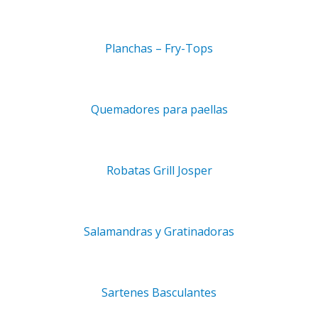
Planchas – Fry-Tops
COMBI PRO 6-2/1 GAS GLP
,50
€
+ IVA
Quemadores para paellas
Robatas Grill Josper
Salamandras y Gratinadoras
CONDICIONES
Sartenes Basculantes