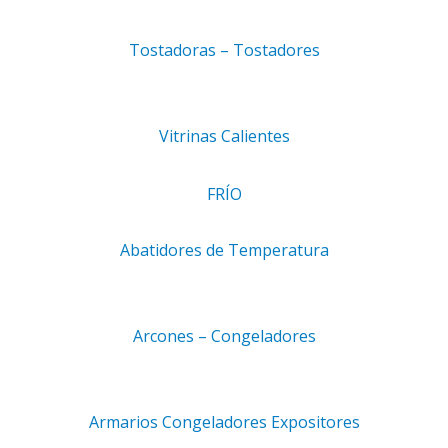
Gastos de envío
Devoluciones
Tostadoras – Tostadores
Garantía
Métodos de pago
Vitrinas Calientes
FRÍO
REGÍSTRATE Y TE ENVIAREMOS
INFORMACIÓN SOBRE NOVEDADES Y
Abatidores de Temperatura
DESCUENTOS:
Arcones – Congeladores
Armarios Congeladores Expositores