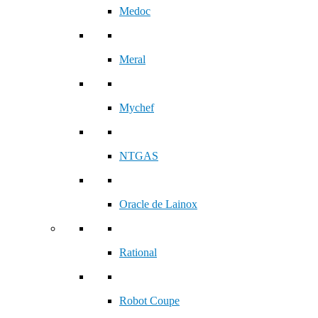
Medoc
Meral
Mychef
NTGAS
Oracle de Lainox
Rational
Robot Coupe