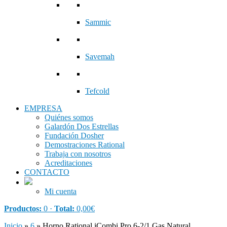
Sammic
Savemah
Tefcold
EMPRESA
Quiénes somos
Galardón Dos Estrellas
Fundación Dosher
Demostraciones Rational
Trabaja con nosotros
Acreditaciones
CONTACTO
Mi cuenta
Productos:
0 ·
Total:
0,00
€
Inicio
»
6
»
Horno Rational iCombi Pro 6-2/1 Gas Natural