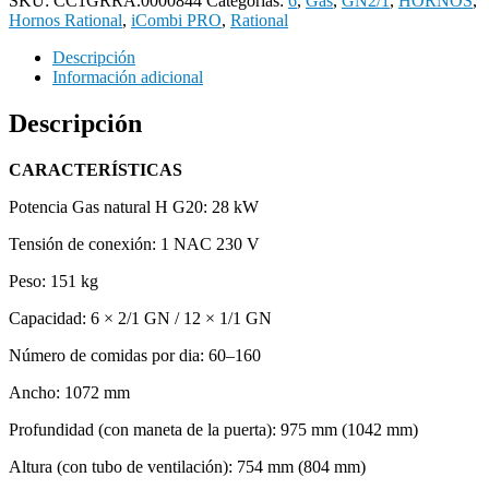
SKU:
CC1GRRA.0000844
Categorías:
6
,
Gas
,
GN2/1
,
HORNOS
,
Hornos Rational
,
iCombi PRO
,
Rational
Descripción
Información adicional
Descripción
CARACTERÍSTICAS
Potencia Gas natural H G20: 28 kW
Tensión de conexión: 1 NAC 230 V
Peso: 151 kg
Capacidad: 6 × 2/1 GN / 12 × 1/1 GN
Número de comidas por dia: 60–160
Ancho: 1072 mm
Profundidad (con maneta de la puerta): 975 mm (1042 mm)
Altura (con tubo de ventilación): 754 mm (804 mm)