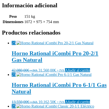
Información adicional
Peso
151 kg
Dimensiones
1072 × 975 × 754 mm
Productos relacionados
25
Horno Rational iCombi Pro 20-2/1
Gas Natural
42.080,00
€
31.560,00
€
Añadir al carrito
+ IVA
+ IVA
25
Horno Rational iCombi Pro 6-1/1 Gas
Natural
13.550,00
€
10.162,50
€
Añadir al carrito
+ IVA
+ IVA
25