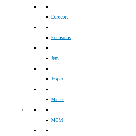
Eurocort
Fricosmos
Jemi
Josper
Maiser
MCM