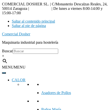
COMERCIAL DOSHER SL. | C/Monasterio Descalzas Reales, 24,
50014 Zaragoza |
976 18 90 66
| De lunes a viernes 8:00-14:00 y
15:00-17:00
Saltar al contenido principal
Saltar al pie de página
Comercial Dosher
Maquinaria industrial para hostelería
Buscar
×
MENU
MENU
CALOR
Asadores de Pollos
Baños María