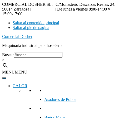
COMERCIAL DOSHER SL. | C/Monasterio Descalzas Reales, 24,
50014 Zaragoza |
976 18 90 66
| De lunes a viernes 8:00-14:00 y
15:00-17:00
Saltar al contenido principal
Saltar al pie de página
Comercial Dosher
Maquinaria industrial para hostelería
Buscar
×
MENU
MENU
CALOR
Asadores de Pollos
Baños María