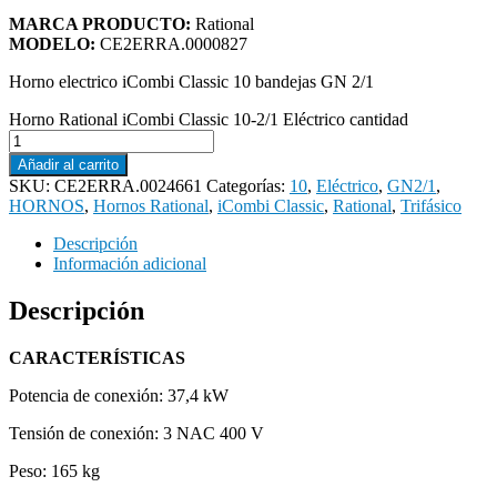
MARCA PRODUCTO:
Rational
MODELO:
CE2ERRA.0000827
Horno electrico iCombi Classic 10 bandejas GN 2/1
Horno Rational iCombi Classic 10-2/1 Eléctrico cantidad
Añadir al carrito
SKU:
CE2ERRA.0024661
Categorías:
10
,
Eléctrico
,
GN2/1
,
HORNOS
,
Hornos Rational
,
iCombi Classic
,
Rational
,
Trifásico
Descripción
Información adicional
Descripción
CARACTERÍSTICAS
Potencia de conexión: 37,4 kW
Tensión de conexión: 3 NAC 400 V
Peso: 165 kg