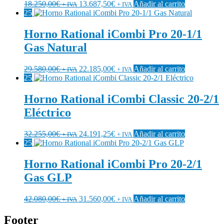
18.250,00
€
13.687,50
€
Añadir al carrito
+ IVA
+ IVA
25
Horno Rational iCombi Pro 20-1/1
Gas Natural
29.580,00
€
22.185,00
€
Añadir al carrito
+ IVA
+ IVA
25
Horno Rational iCombi Classic 20-2/1
Eléctrico
32.255,00
€
24.191,25
€
Añadir al carrito
+ IVA
+ IVA
25
Horno Rational iCombi Pro 20-2/1
Gas GLP
42.080,00
€
31.560,00
€
Añadir al carrito
+ IVA
+ IVA
Footer