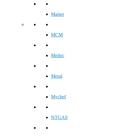
Maiser
MCM
Medoc
Meral
Mychef
NTGAS