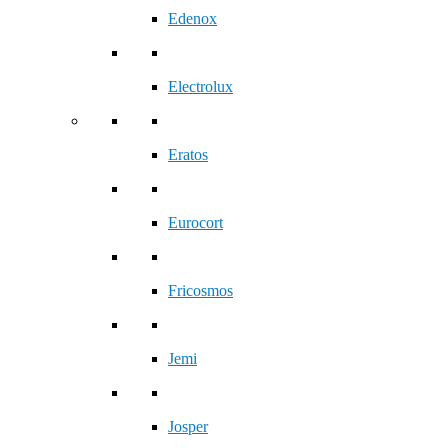
Edenox
Electrolux
Eratos
Eurocort
Fricosmos
Jemi
Josper