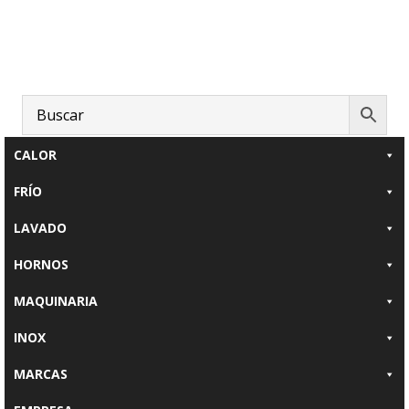
Saltar
Saltar
Saltar
al
a
al
contenido
la
pie
principal
barra
de
lateral
página
principal
CALOR
FRÍO
LAVADO
HORNOS
MAQUINARIA
INOX
MARCAS