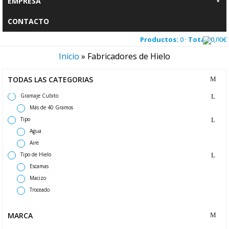
EMPRESA
CONTACTO
Productos:
0 ·
Total:
0,00
€
Inicio
»
Fabricadores de Hielo
TODAS LAS CATEGORIAS
Gramaje Cubito
Más de 40 Gramos
Tipo
Agua
Aire
Tipo de Hielo
Escamas
Macizo
Troceado
MARCA