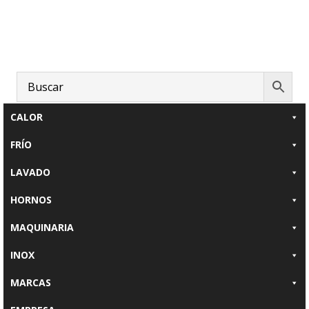
Saltar
Saltar
al
al
contenido
pie
principal
de
página
CALOR
FRÍO
LAVADO
HORNOS
MAQUINARIA
INOX
MARCAS