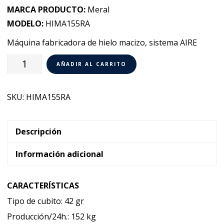
MARCA PRODUCTO:
Meral
MODELO:
HIMA155RA
Máquina fabricadora de hielo macizo, sistema AIRE
Fabricador
AÑADIR AL CARRITO
de
Hielo
SKU:
HIMA155RA
Macizo
por
Aire
Descripción
Meral
Información adicional
MERCUB
155
CARACTERÍSTICAS
A
Tipo de cubito: 42 gr
cantidad
Producción/24h.: 152 kg