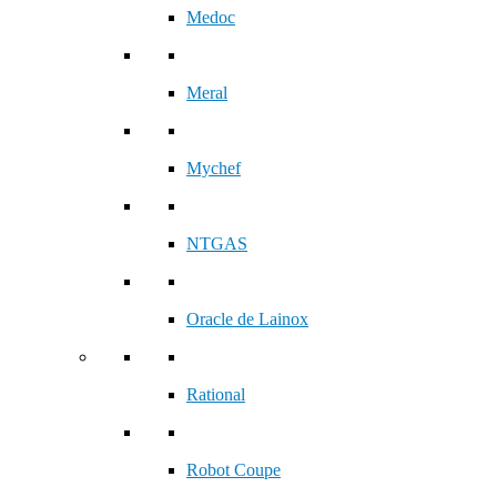
Medoc
Meral
Mychef
NTGAS
Oracle de Lainox
Rational
Robot Coupe