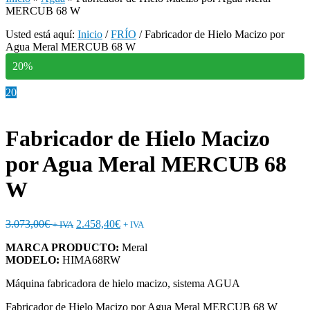
MERCUB 68 W
Usted está aquí:
Inicio
/
FRÍO
/
Fabricador de Hielo Macizo por
Agua Meral MERCUB 68 W
20%
20
Fabricador de Hielo Macizo
por Agua Meral MERCUB 68
W
3.073,00
€
2.458,40
€
+ IVA
+ IVA
MARCA PRODUCTO:
Meral
MODELO:
HIMA68RW
Máquina fabricadora de hielo macizo, sistema AGUA
Fabricador de Hielo Macizo por Agua Meral MERCUB 68 W