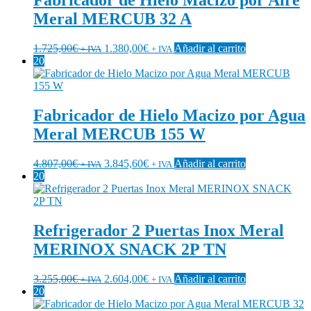
Fabricador de Hielo Macizo por Aire
Meral MERCUB 32 A
1.725,00
€
1.380,00
€
Añadir al carrito
+ IVA
+ IVA
20
Fabricador de Hielo Macizo por Agua
Meral MERCUB 155 W
4.807,00
€
3.845,60
€
Añadir al carrito
+ IVA
+ IVA
20
Refrigerador 2 Puertas Inox Meral
MERINOX SNACK 2P TN
3.255,00
€
2.604,00
€
Añadir al carrito
+ IVA
+ IVA
20