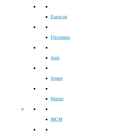
Eurocort
Fricosmos
Jemi
Josper
Maiser
MCM