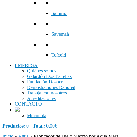
Sammic
Savemah
Tefcold
EMPRESA
Quiénes somos
Galardón Dos Estrellas
Fundación Dosher
Demostraciones Rational
Trabaja con nosotros
Acreditaciones
CONTACTO
Mi cuenta
Productos:
0 ·
Total:
0,00
€
Inicio
»
Agua
»
Fabricador de Hielo Macizo por Agua Meral