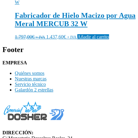
Fabricador de Hielo Macizo por Agua
Meral MERCUB 32 W
1.797,00
€
1.437,60
€
Añadir al carrito
+ IVA
+ IVA
Footer
EMPRESA
Quiénes somos
Nuestras marcas
Servicio técnico
Galardón 2 estrellas
DIRECCIÓN: