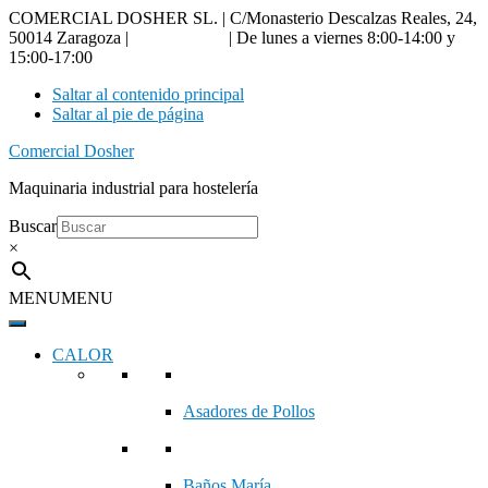
COMERCIAL DOSHER SL. | C/Monasterio Descalzas Reales, 24,
50014 Zaragoza |
976 18 90 66
| De lunes a viernes 8:00-14:00 y
15:00-17:00
Saltar al contenido principal
Saltar al pie de página
Comercial Dosher
Maquinaria industrial para hostelería
Buscar
×
MENU
MENU
CALOR
Asadores de Pollos
Baños María