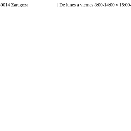
0014 Zaragoza |
976 18 90 66
| De lunes a viernes 8:00-14:00 y 15:00