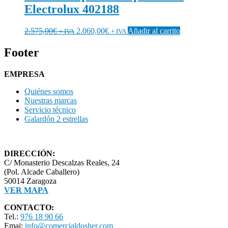
Electrolux 402188
2.575,00
€
2.060,00
€
Añadir al carrito
+ IVA
+ IVA
Footer
EMPRESA
Quiénes somos
Nuestras marcas
Servicio técnico
Galardón 2 estrellas
DIRECCIÓN:
C/ Monasterio Descalzas Reales, 24
(Pol. Alcade Caballero)
50014 Zaragoza
VER MAPA
CONTACTO:
Tel.:
976 18 90 66
Emai:
info@comercialdosher.com