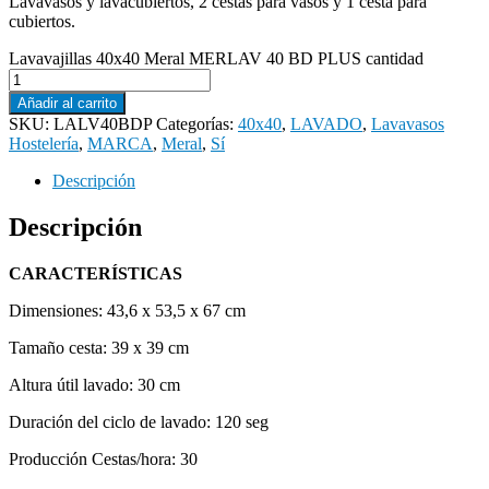
Lavavasos y lavacubiertos, 2 cestas para vasos y 1 cesta para
cubiertos.
Lavavajillas 40x40 Meral MERLAV 40 BD PLUS cantidad
Añadir al carrito
SKU:
LALV40BDP
Categorías:
40x40
,
LAVADO
,
Lavavasos
Hostelería
,
MARCA
,
Meral
,
Sí
Descripción
Descripción
CARACTERÍSTICAS
Dimensiones: 43,6 x 53,5 x 67 cm
Tamaño cesta: 39 x 39 cm
Altura útil lavado: 30 cm
Duración del ciclo de lavado: 120 seg
Producción Cestas/hora: 30