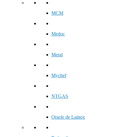
MCM
Medoc
Meral
Mychef
NTGAS
Oracle de Lainox