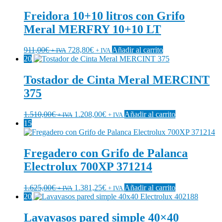
Freidora 10+10 litros con Grifo
Meral MERFRY 10+10 LT
911,00
€
728,80
€
Añadir al carrito
+ IVA
+ IVA
20
Tostador de Cinta Meral MERCINT
375
1.510,00
€
1.208,00
€
Añadir al carrito
+ IVA
+ IVA
15
Fregadero con Grifo de Palanca
Electrolux 700XP 371214
1.625,00
€
1.381,25
€
Añadir al carrito
+ IVA
+ IVA
20
Lavavasos pared simple 40×40