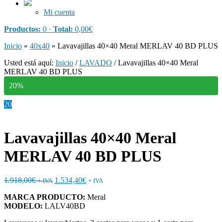
Mi cuenta
Productos:
0 ·
Total:
0,00
€
Inicio
»
40x40
»
Lavavajillas 40×40 Meral MERLAV 40 BD PLUS
Usted está aquí:
Inicio
/
LAVADO
/
Lavavajillas 40×40 Meral
MERLAV 40 BD PLUS
20%
20
Lavavajillas 40×40 Meral
MERLAV 40 BD PLUS
1.918,00
€
1.534,40
€
+ IVA
+ IVA
MARCA PRODUCTO:
Meral
MODELO:
LALV40BD