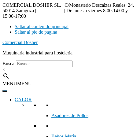
COMERCIAL DOSHER SL. | C/Monasterio Descalzas Reales, 24,
50014 Zaragoza |
976 18 90 66
| De lunes a viernes 8:00-14:00 y
15:00-17:00
Saltar al contenido principal
Saltar al pie de página
Comercial Dosher
Maquinaria industrial para hostelería
Buscar
×
MENU
MENU
CALOR
Asadores de Pollos
Baños María