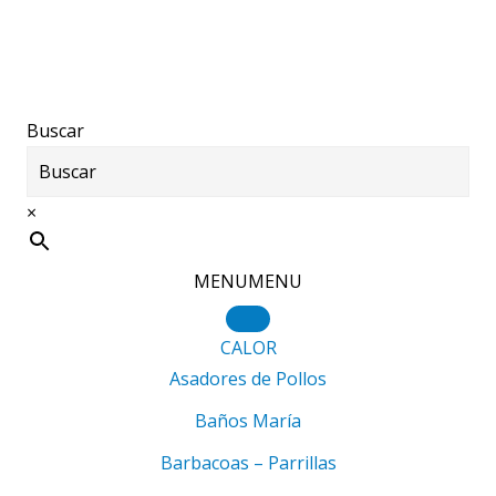
Saltar
Saltar
Saltar
al
a
al
contenido
la
pie
principal
barra
de
Buscar
lateral
página
principal
×
MENU
MENU
CALOR
Asadores de Pollos
Baños María
Barbacoas – Parrillas