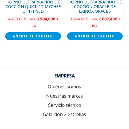
HORNO ULTRARRÁPIDO DE
HORNO ULTRARRÁPIDO DE
COCCIÓN QUICK 1T MYCHEF
COCCIÓN ORACLE DE
QT11FN0D
LAINOX ORACBS
4.480,00
€
3.584,00
€
9.044,00
€
7.687,40
€
+ IVA
+
+ IVA
+
IVA
IVA
AÑADIR AL CARRITO
AÑADIR AL CARRITO
Footer
EMPRESA
Quiénes somos
Nuestras marcas
Servicio técnico
Galardón 2 estrellas