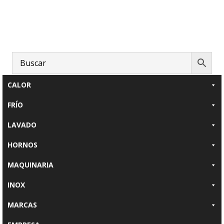
Saltar
Saltar
al
al
contenido
pie
principal
de
página
CALOR
FRÍO
LAVADO
HORNOS
MAQUINARIA
INOX
MARCAS