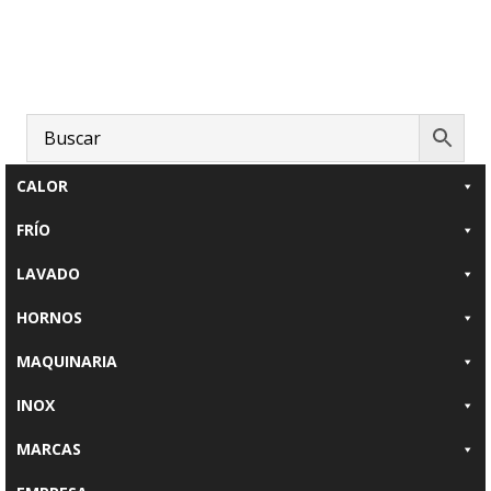
Saltar
Saltar
al
al
contenido
pie
principal
de
página
CALOR
FRÍO
LAVADO
HORNOS
MAQUINARIA
INOX
MARCAS