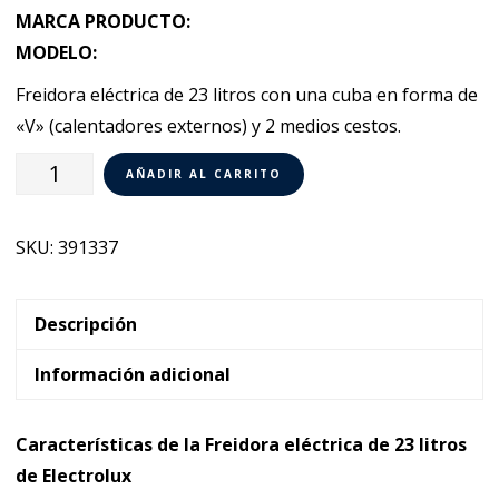
MARCA PRODUCTO:
MODELO:
Freidora eléctrica de 23 litros con una cuba en forma de
«V» (calentadores externos) y 2 medios cestos.
Freidora
AÑADIR AL CARRITO
eléctrica
23
SKU:
391337
lt
con
1
Descripción
cuba
Información adicional
Electrolux
900XP
Características de la Freidora eléctrica de 23 litros
391337
de Electrolux
cantidad