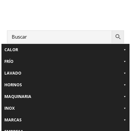
Saltar
Saltar
al
al
contenido
pie
principal
de
página
CALOR
FRÍO
LAVADO
HORNOS
MAQUINARIA
INOX
MARCAS