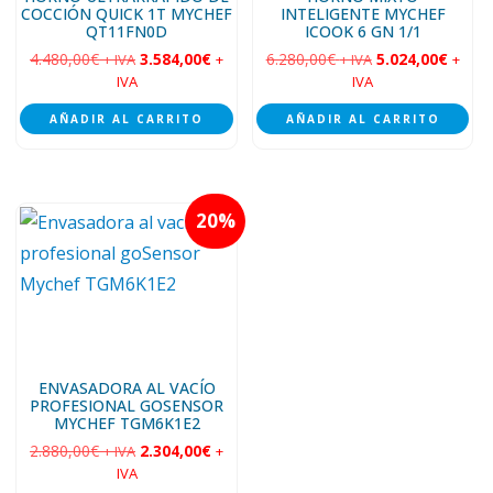
COCCIÓN QUICK 1T MYCHEF
INTELIGENTE MYCHEF
QT11FN0D
ICOOK 6 GN 1/1
4.480,00
€
3.584,00
€
6.280,00
€
5.024,00
€
+ IVA
+
+ IVA
+
IVA
IVA
AÑADIR AL CARRITO
AÑADIR AL CARRITO
20
ENVASADORA AL VACÍO
PROFESIONAL GOSENSOR
MYCHEF TGM6K1E2
2.880,00
€
2.304,00
€
+ IVA
+
IVA