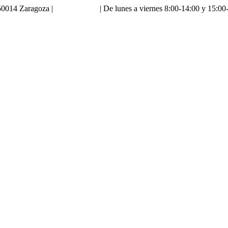
0014 Zaragoza |
976 18 90 66
| De lunes a viernes 8:00-14:00 y 15:00