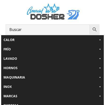
Saltar
Saltar
al
al
contenido
pie
principal
de
página
CALOR
FRÍO
LAVADO
HORNOS
MAQUINARIA
INOX
MARCAS