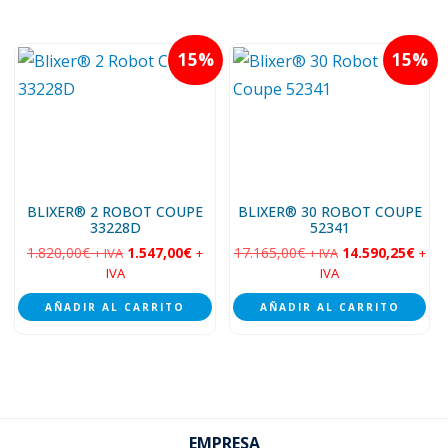
15
15
BLIXER® 2 ROBOT COUPE
BLIXER® 30 ROBOT COUPE
33228D
52341
1.820,00
€
1.547,00
€
17.165,00
€
14.590,25
€
+ IVA
+
+ IVA
+
IVA
IVA
AÑADIR AL CARRITO
AÑADIR AL CARRITO
Footer
EMPRESA