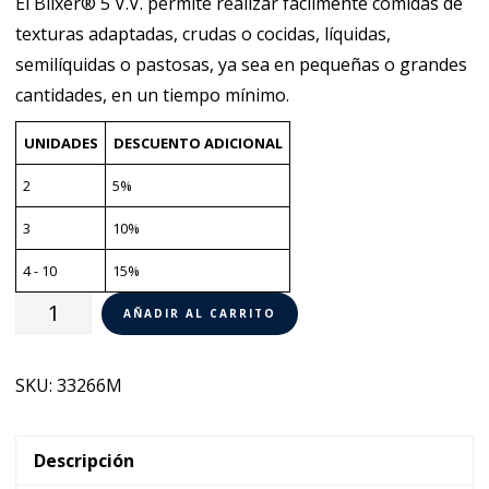
El Blixer® 5 V.V. permite realizar fácilmente comidas de
texturas adaptadas, crudas o cocidas, líquidas,
semilíquidas o pastosas, ya sea en pequeñas o grandes
cantidades, en un tiempo mínimo.
UNIDADES
DESCUENTO ADICIONAL
2
5%
3
10%
4 - 10
15%
Blixer®
AÑADIR AL CARRITO
5
V.V.
SKU:
33266M
Robot
Coupe
33266M
Descripción