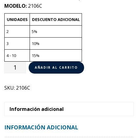
MODELO:
2106C
UNIDADES
DESCUENTO ADICIONAL
2
5%
3
10%
4 - 10
15%
Cutter
AÑADIR AL CARRITO
Vertical
R
SKU:
2106C
60
SV
Robot
Información adicional
Coupe
2106C
INFORMACIÓN ADICIONAL
cantidad