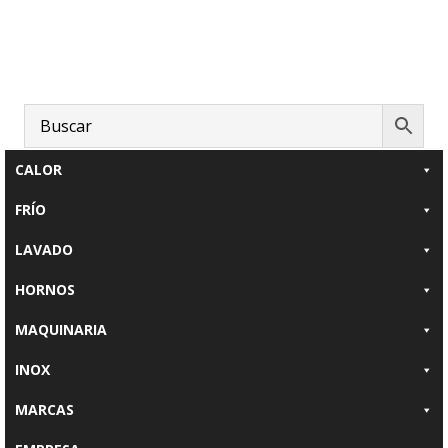
Saltar
Saltar
al
al
contenido
pie
principal
de
página
CALOR
FRÍO
LAVADO
HORNOS
MAQUINARIA
INOX
MARCAS