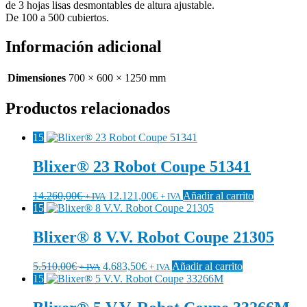
de 3 hojas lisas desmontables de altura ajustable.
De 100 a 500 cubiertos.
Información adicional
Dimensiones
700 × 600 × 1250 mm
Productos relacionados
15
Blixer® 23 Robot Coupe 51341
14.260,00
€
12.121,00
€
Añadir al carrito
+ IVA
+ IVA
15
Blixer® 8 V.V. Robot Coupe 21305
5.510,00
€
4.683,50
€
Añadir al carrito
+ IVA
+ IVA
15