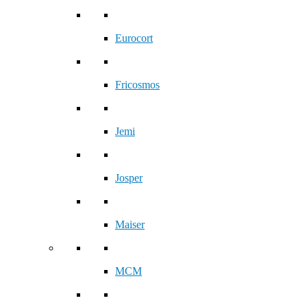
Eurocort
Fricosmos
Jemi
Josper
Maiser
MCM