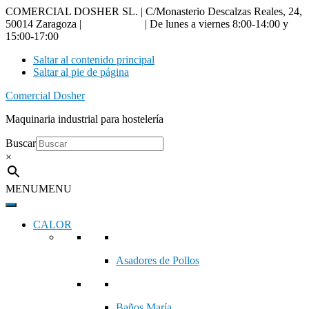
COMERCIAL DOSHER SL. | C/Monasterio Descalzas Reales, 24,
50014 Zaragoza |
976 18 90 66
| De lunes a viernes 8:00-14:00 y
15:00-17:00
Saltar al contenido principal
Saltar al pie de página
Comercial Dosher
Maquinaria industrial para hostelería
Buscar
×
MENU
MENU
CALOR
Asadores de Pollos
Baños María