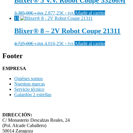
Blixer® 5 V.V. Robot Coupe 33266M
3.385,00
€
2.877,25
€
Añadir al carrito
+ IVA
+ IVA
15
Blixer® 8 – 2V Robot Coupe 21311
4.725,00
€
4.016,25
€
Añadir al carrito
+ IVA
+ IVA
Footer
EMPRESA
Quiénes somos
Nuestras marcas
Servicio técnico
Galardón 2 estrellas
DIRECCIÓN:
C/ Monasterio Descalzas Reales, 24
(Pol. Alcade Caballero)
50014 Zaragoza