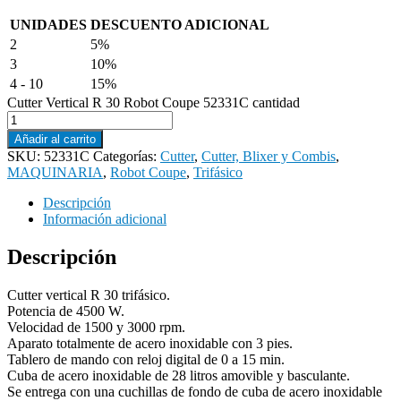
UNIDADES
DESCUENTO ADICIONAL
2
5%
3
10%
4 - 10
15%
Cutter Vertical R 30 Robot Coupe 52331C cantidad
Añadir al carrito
SKU:
52331C
Categorías:
Cutter
,
Cutter, Blixer y Combis
,
MAQUINARIA
,
Robot Coupe
,
Trifásico
Descripción
Información adicional
Descripción
Cutter vertical R 30 trifásico.
Potencia de 4500 W.
Velocidad de 1500 y 3000 rpm.
Aparato totalmente de acero inoxidable con 3 pies.
Tablero de mando con reloj digital de 0 a 15 min.
Cuba de acero inoxidable de 28 litros amovible y basculante.
Se entrega con una cuchillas de fondo de cuba de acero inoxidable