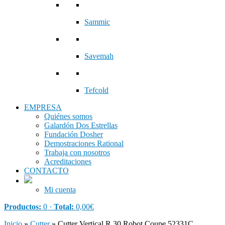
Sammic
Savemah
Tefcold
EMPRESA
Quiénes somos
Galardón Dos Estrellas
Fundación Dosher
Demostraciones Rational
Trabaja con nosotros
Acreditaciones
CONTACTO
Mi cuenta
Productos:
0 ·
Total:
0,00
€
Inicio
»
Cutter
»
Cutter Vertical R 30 Robot Coupe 52331C