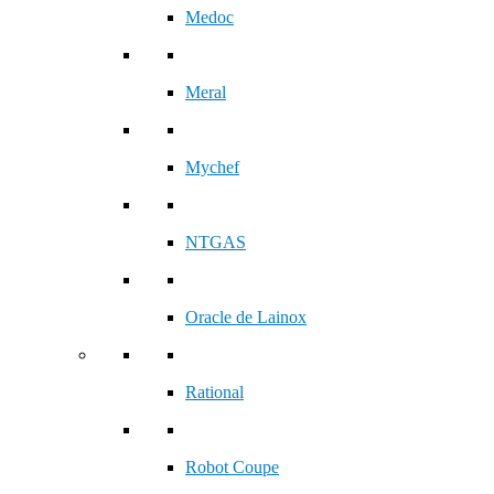
Medoc
Meral
Mychef
NTGAS
Oracle de Lainox
Rational
Robot Coupe