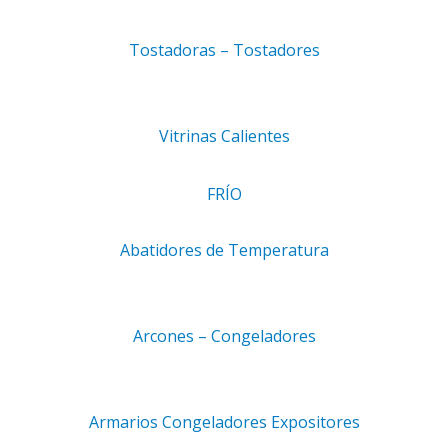
Tostadoras – Tostadores
Vitrinas Calientes
Acepto
aviso legal
y
política de privacidad.
Acepto recibir información comercial.
FRÍO
Abatidores de Temperatura
Arcones – Congeladores
DE PRIVACIDAD
POLÍTICA DE COOKIES
CONDICIONES 
Copyright © 2026 · Comercial Dosher
Armarios Congeladores Expositores