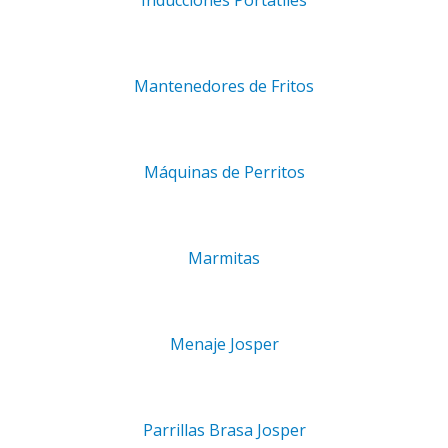
Inducciones Portátiles
onados
Mantenedores de Fritos
15
15
Máquinas de Perritos
Marmitas
CA RADIANTE ELÉCTRICA
COCINA ELÉCTRICA 4 PLACAS
PLA
MEDIO MÓDULO
REDONDAS ELECTROLUX
HO
CTROLUX 700XP 371027
700XP 371015
5,00
€
2.639,25
€
1.840,00
€
1.564,00
€
5.165
+ IVA
+ IVA
+ IVA
+ IVA
Menaje Josper
AÑADIR AL CARRITO
AÑADIR AL CARRITO
Parrillas Brasa Josper