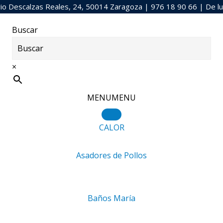
o Descalzas Reales, 24, 50014 Zaragoza |
976 18 90 66
| De lu
Buscar
io
»
CALOR
»
Cuecepastas a gas 2 cubas Electrolux 900XP 39
×
 aquí:
Inicio
/
CALOR
/
Cuecepastas a gas 2 cubas Electrolux 90
MENU
MENU
Cuecepastas
cubas Elect
CALOR
391112
Asadores de Pollos
7.925,00
€
6.736,25
€
+ IVA
+
Baños María
MARCA PRODUCTO:
MODELO: