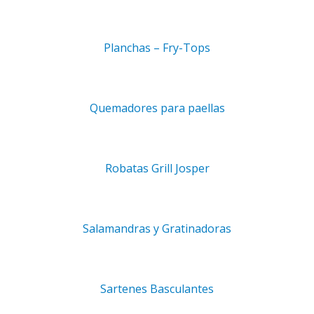
Planchas – Fry-Tops
CONDICIONES
Quemadores para paellas
Gastos de envío
Devoluciones
Garantía
Robatas Grill Josper
Métodos de pago
Salamandras y Gratinadoras
REGÍSTRATE Y TE ENVIAREMOS
INFORMACIÓN SOBRE NOVEDADES Y
Sartenes Basculantes
DESCUENTOS: