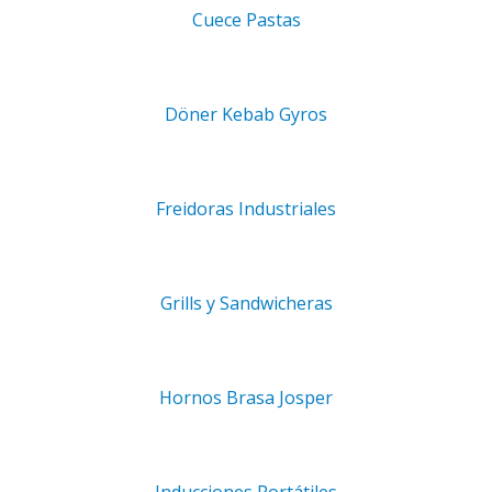
Cuece Pastas
 espuma con rellenado continuo de agua regulado manualmen
la de bola manual para el vaciado rápido de la cuba.
ulación precisa de la potencia. Quemadores potenciados con
Döner Kebab Gyros
 la cuba con dispositivo de llama, protección de piloto y enc
stos (opcional).
incluida.
Freidoras Industriales
 litros.
Grills y Sandwicheras
DICIONAL
Hornos Brasa Josper