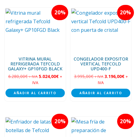
20
20
VITRINA MURAL
CONGELADOR EXPOSITOR
REFRIGERADA TEFCOLD
VERTICAL TEFCOLD
GALAXY+ GP10FGD BLACK
UPD400-F
6.280,00
€
5.024,00
€
3.995,00
€
3.196,00
€
+ IVA
+
+ IVA
+
IVA
IVA
AÑADIR AL CARRITO
AÑADIR AL CARRITO
20
20