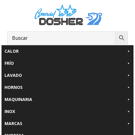
Saltar
Saltar
al
al
contenido
pie
principal
de
página
CALOR
FRÍO
LAVADO
HORNOS
MAQUINARIA
INOX
MARCAS