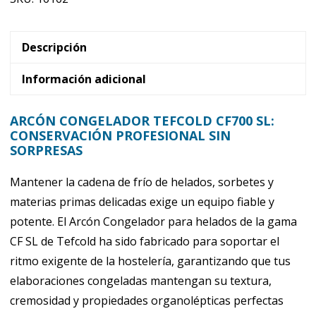
tapa
abatible
Tefcold
Descripción
CF700
Información adicional
SL
cantidad
ARCÓN CONGELADOR TEFCOLD CF700 SL:
CONSERVACIÓN PROFESIONAL SIN
SORPRESAS
Mantener la cadena de frío de helados, sorbetes y
materias primas delicadas exige un equipo fiable y
potente. El Arcón Congelador para helados de la gama
CF SL de Tefcold ha sido fabricado para soportar el
ritmo exigente de la hostelería, garantizando que tus
elaboraciones congeladas mantengan su textura,
cremosidad y propiedades organolépticas perfectas