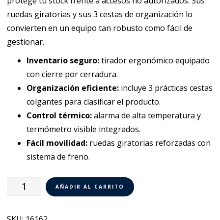
protege tu stock frente a accesos no autorizados. Sus
ruedas giratorias y sus 3 cestas de organización lo
convierten en un equipo tan robusto como fácil de
gestionar.
Inventario seguro:
tirador ergonómico equipado
con cierre por cerradura.
Organización eficiente:
incluye 3 prácticas cestas
colgantes para clasificar el producto.
Control térmico:
alarma de alta temperatura y
termómetro visible integrados.
Fácil movilidad:
ruedas giratorias reforzadas con
sistema de freno.
Arcón
AÑADIR AL CARRITO
Congelador
con
SKU:
16162