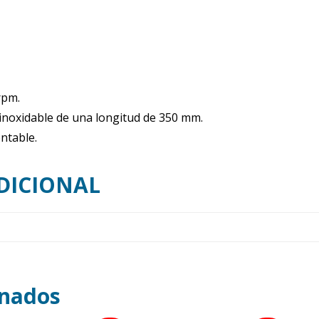
34840L
cantidad
rpm.
 inoxidable de una longitud de 350 mm.
ntable.
DICIONAL
onados