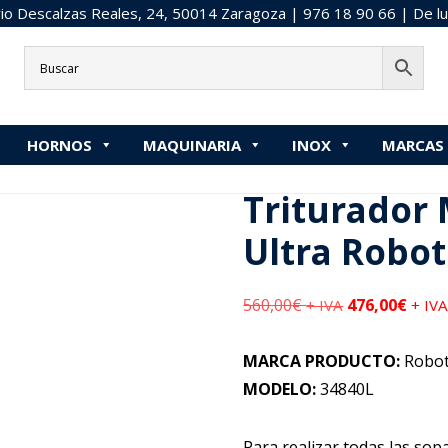
o Descalzas Reales, 24, 50014 Zaragoza |
976 18 90 66
| De lu
»
50 cm o más
»
Triturador MP 350 V.V. Ultra Robot Coupe 
HORNOS
MAQUINARIA
INOX
MARCAS
aquí:
Inicio
/
MAQUINARIA
/
Triturador MP 350 V.V. Ultra Robot 
Triturador 
Ultra Robo
560,00
€
476,00
€
+ IVA
+ IV
MARCA PRODUCTO:
Robot
MODELO:
34840L
Para realizar todas las sop