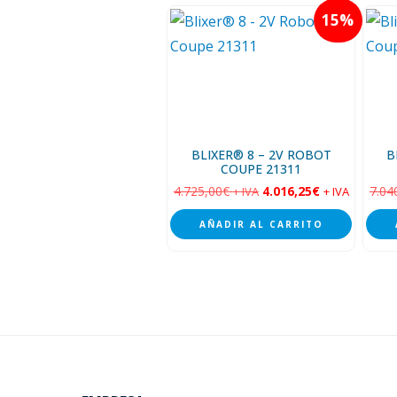
15
BLIXER® 8 – 2V ROBOT
B
COUPE 21311
4.725,00
€
4.016,25
€
7.04
+ IVA
+ IVA
AÑADIR AL CARRITO
Footer