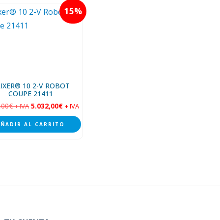
15
IXER® 10 2-V ROBOT
COUPE 21411
,00
€
5.032,00
€
+ IVA
+ IVA
AÑADIR AL CARRITO