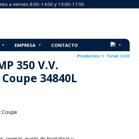
nes a viernes 8:00-14:00 y 15:00-17:00
34840L
EMPRESA
CONTACTO
Coupe 34840L
Productos:
0 ·
Total:
0,00
€
MP 350 V.V.
t Coupe 34840L
A
 Coupe
as, cremas, purés de hortalizas y