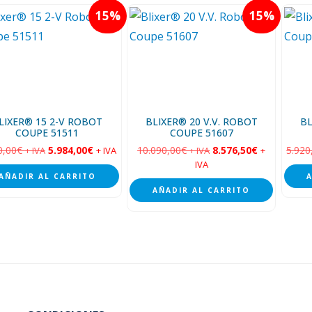
15
15
LIXER® 15 2-V ROBOT
BLIXER® 20 V.V. ROBOT
BL
COUPE 51511
COUPE 51607
0,00
€
5.984,00
€
10.090,00
€
8.576,50
€
5.920
+ IVA
+ IVA
+ IVA
+
IVA
AÑADIR AL CARRITO
AÑADIR AL CARRITO