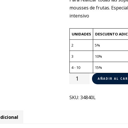
mousses de frutas. Especia
intensivo
UNIDADES
DESCUENTO ADIC
2
5%
3
10%
4 - 10
15%
Triturador
AÑADIR AL CA
MP
350
SKU:
34840L
V.V.
Ultra
dicional
Robot
Coupe