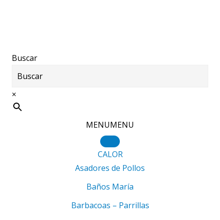
Saltar
Saltar
al
al
contenido
pie
principal
de
Buscar
página
×
MENU
MENU
CALOR
Asadores de Pollos
Baños María
Barbacoas – Parrillas