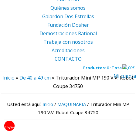
Quiénes somos
Galardón Dos Estrellas
Fundación Dosher
Demostraciones Rational
Trabaja con nosotros
Acreditaciones
CONTACTO
Productos:
0 ·
Total:
0,00
€
Mi cuenta
Inicio
»
De 40 a 49 cm
»
Triturador Mini MP 190 V.V. Robot
Coupe 34750
Usted está aquí:
Inicio
/
MAQUINARIA
/
Triturador Mini MP
190 V.V. Robot Coupe 34750
15