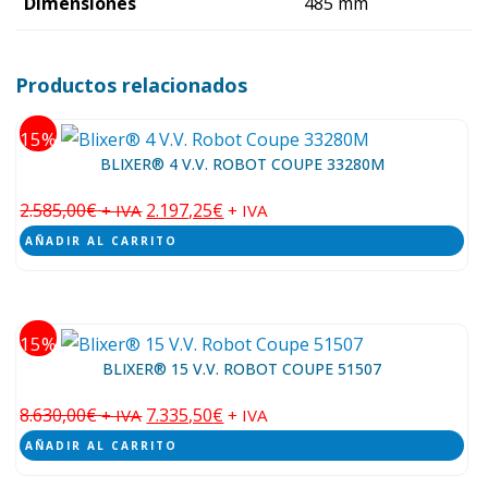
Dimensiones
485 mm
Productos relacionados
15
BLIXER® 4 V.V. ROBOT COUPE 33280M
2.585,00
€
2.197,25
€
+ IVA
+ IVA
AÑADIR AL CARRITO
15
BLIXER® 15 V.V. ROBOT COUPE 51507
8.630,00
€
7.335,50
€
+ IVA
+ IVA
AÑADIR AL CARRITO