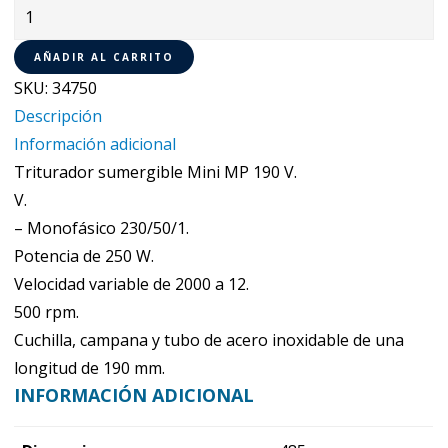
Triturador
Mini
AÑADIR AL CARRITO
MP
SKU:
34750
190
Descripción
V.V.
Información adicional
Robot
Triturador sumergible Mini MP 190 V.
Coupe
V.
34750
– Monofásico 230/50/1.
cantidad
Potencia de 250 W.
Velocidad variable de 2000 a 12.
500 rpm.
Cuchilla, campana y tubo de acero inoxidable de una
longitud de 190 mm.
INFORMACIÓN ADICIONAL