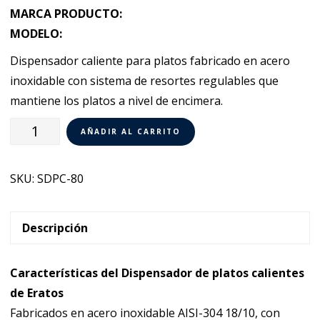
MARCA PRODUCTO:
MODELO:
Dispensador caliente para platos fabricado en acero
inoxidable con sistema de resortes regulables que
mantiene los platos a nivel de encimera.
Self
AÑADIR AL CARRITO
Service
Dispensador
SKU:
SDPC-80
Caliente
para
Platos
Descripción
Eratos
SDPC-
Características del Dispensador de platos calientes
80
de Eratos
cantidad
Fabricados en acero inoxidable AISI-304 18/10, con