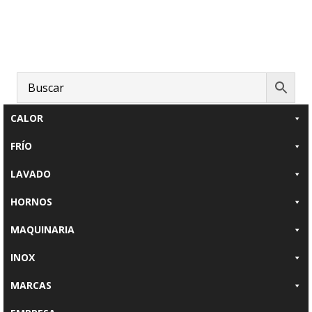
Saltar
Saltar
al
al
contenido
pie
principal
de
página
CALOR
FRÍO
LAVADO
HORNOS
MAQUINARIA
INOX
MARCAS