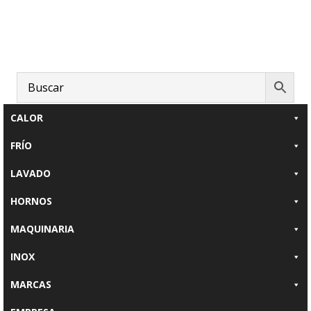
Saltar
Saltar
al
al
contenido
pie
principal
de
página
CALOR
FRÍO
LAVADO
HORNOS
MAQUINARIA
INOX
MARCAS