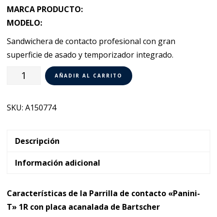
MARCA PRODUCTO:
MODELO:
Sandwichera de contacto profesional con gran
superficie de asado y temporizador integrado.
Parrilla
AÑADIR AL CARRITO
contacto
placa
SKU:
A150774
acanalada
Bartscher
"Panini-
Descripción
T"
Información adicional
1R
cantidad
Características de la Parrilla de contacto «Panini-
T» 1R con placa acanalada de Bartscher