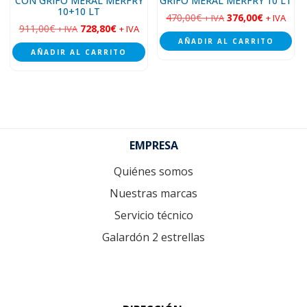
CON GRIFO MERAL MERFRY
GRIFO MERAL MERFRY 10 LT
10+10 LT
470,00
€
376,00
€
+ IVA
+ IVA
911,00
€
728,80
€
+ IVA
+ IVA
AÑADIR AL CARRITO
AÑADIR AL CARRITO
Footer
EMPRESA
Quiénes somos
Nuestras marcas
Servicio técnico
Galardón 2 estrellas