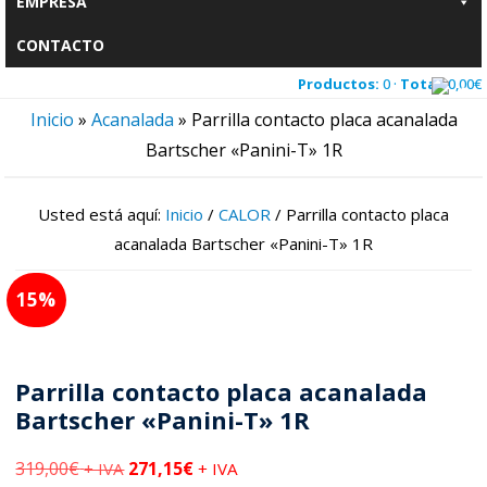
EMPRESA
CONTACTO
Productos:
0 ·
Total:
0,00
€
Inicio
»
Acanalada
»
Parrilla contacto placa acanalada
Bartscher «Panini-T» 1R
Usted está aquí:
Inicio
/
CALOR
/
Parrilla contacto placa
acanalada Bartscher «Panini-T» 1R
15
Parrilla contacto placa acanalada
Bartscher «Panini-T» 1R
319,00
€
271,15
€
+ IVA
+ IVA