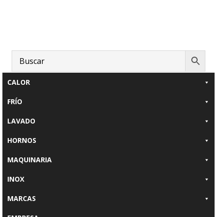
Saltar
Saltar
Saltar
al
a
al
contenido
la
pie
principal
barra
de
lateral
página
principal
CALOR
FRÍO
LAVADO
HORNOS
MAQUINARIA
INOX
MARCAS