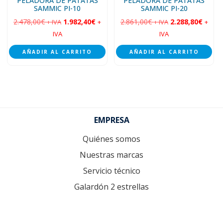
PELADORA DE PATATAS
PELADORA DE PATATAS
SAMMIC PI-10
SAMMIC PI-20
2.478,00
€
1.982,40
€
2.861,00
€
2.288,80
€
+ IVA
+
+ IVA
+
IVA
IVA
AÑADIR AL CARRITO
AÑADIR AL CARRITO
Footer
EMPRESA
Quiénes somos
Nuestras marcas
Servicio técnico
Galardón 2 estrellas