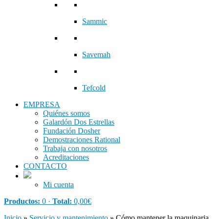
Sammic
Savemah
Tefcold
EMPRESA
Quiénes somos
Galardón Dos Estrellas
Fundación Dosher
Demostraciones Rational
Trabaja con nosotros
Acreditaciones
CONTACTO
Mi cuenta
Productos:
0 ·
Total:
0,00
€
Inicio
»
Servicio y mantenimiento
»
Cómo mantener la maquinaria