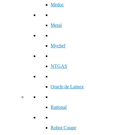
Medoc
Meral
Mychef
NTGAS
Oracle de Lainox
Rational
Robot Coupe