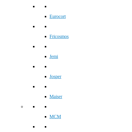
Eurocort
Fricosmos
Jemi
Josper
Maiser
MCM