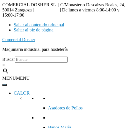
COMERCIAL DOSHER SL. | C/Monasterio Descalzas Reales, 24,
50014 Zaragoza |
976 18 90 66
| De lunes a viernes 8:00-14:00 y
15:00-17:00
Saltar al contenido principal
Saltar al pie de página
Comercial Dosher
Maquinaria industrial para hostelería
Buscar
×
MENU
MENU
CALOR
Asadores de Pollos
Baños María